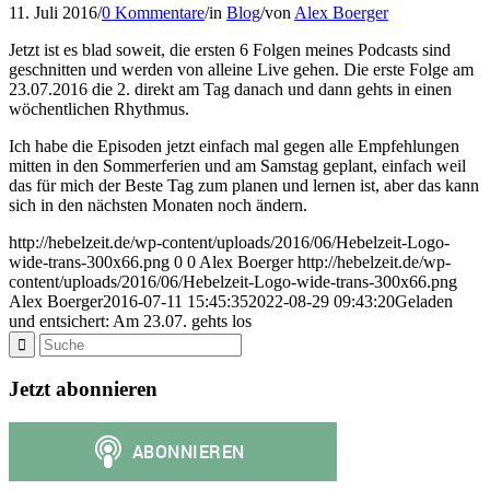
11. Juli 2016
/
0 Kommentare
/
in
Blog
/
von
Alex Boerger
Jetzt ist es blad soweit, die ersten 6 Folgen meines Podcasts sind
geschnitten und werden von alleine Live gehen. Die erste Folge am
23.07.2016 die 2. direkt am Tag danach und dann gehts in einen
wöchentlichen Rhythmus.
Ich habe die Episoden jetzt einfach mal gegen alle Empfehlungen
mitten in den Sommerferien und am Samstag geplant, einfach weil
das für mich der Beste Tag zum planen und lernen ist, aber das kann
sich in den nächsten Monaten noch ändern.
http://hebelzeit.de/wp-content/uploads/2016/06/Hebelzeit-Logo-
wide-trans-300x66.png
0
0
Alex Boerger
http://hebelzeit.de/wp-
content/uploads/2016/06/Hebelzeit-Logo-wide-trans-300x66.png
Alex Boerger
2016-07-11 15:45:35
2022-08-29 09:43:20
Geladen
und entsichert: Am 23.07. gehts los
Jetzt abonnieren