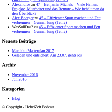
Alexandros
zu
47 – Benjamin Michels – Viele Firmen,
Projekte, Mitarbeiter und das Remote – Wie behält man da
den Überblick?
Alex Boerger
zu
45 – Effizienter Sport machen und Fett
verbrennen – Gunnar Jung (Teil 2)
WasSollDas?
zu
45 – Effizienter Sport machen und Fett
verbrennen – Gunnar Jung (Teil 2)
Neueste Beiträge
Marokko Masterplan 2017
Geladen und entsichert: Am 23.07. gehts los
Archiv
November 2016
Juli 2016
Kategorien
Blog
© Copyright - HebelZeit Podcast