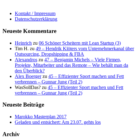
Kontakt / Impressum
Datenschutzerklärung
Neueste Kommentare
Heinrich
zu
06 Schöner Scheitern mit Lean Startup (3)
Tim H.
zu
49 – Hendrik Klöters vom Unternehmerkanal über
Outsourcing, Dropshipping & FBA
Alexandros
zu
47 – Benjamin Michels – Viele Firmen,
Projekte, Mitarbeiter und das Remote – Wie behält man da
den Überblick?
Alex Boerger
zu
45 – Effizienter Sport machen und Fett
verbrennen – Gunnar Jung (Teil 2)
WasSollDas?
zu
45 – Effizienter Sport machen und Fett
verbrennen – Gunnar Jung (Teil 2)
Neueste Beiträge
Marokko Masterplan 2017
Geladen und entsichert: Am 23.07. gehts los
Archiv