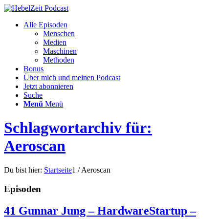
Alle Episoden
Menschen
Medien
Maschinen
Methoden
Bonus
Über mich und meinen Podcast
Jetzt abonnieren
Suche
Menü
Menü
Schlagwortarchiv für:
Aeroscan
Du bist hier:
Startseite
1
/
Aeroscan
Episoden
41 Gunnar Jung – HardwareStartup –