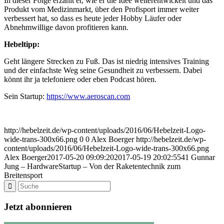
In dieser Folge erzählt er, wie er die Idee weiterentwickelt und das
Produkt vom Medizinmarkt, über den Profisport immer weiter
verbessert hat, so dass es heute jeder Hobby Läufer oder
Abnehmwillige davon profitieren kann.
Hebeltipp:
Geht längere Strecken zu Fuß. Das ist niedrig intensives Training
und der einfachste Weg seine Gesundheit zu verbessern. Dabei
könnt ihr ja telefoniere oder eben Podcast hören.
Sein Startup:
https://www.aeroscan.com
http://hebelzeit.de/wp-content/uploads/2016/06/Hebelzeit-Logo-
wide-trans-300x66.png
0
0
Alex Boerger
http://hebelzeit.de/wp-
content/uploads/2016/06/Hebelzeit-Logo-wide-trans-300x66.png
Alex Boerger
2017-05-20 09:09:20
2017-05-19 20:02:55
41 Gunnar
Jung – HardwareStartup – Von der Raketentechnik zum
Breitensport
Jetzt abonnieren