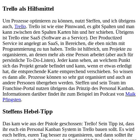
Trello als Hilfsmittel
Um Prozesse optimieren zu können, nutzt Steffen, und ich übrigens
auch,
Trello
. Trello ist wie eine Pinnwand, es gibt Spalten und man
kann zwischen den Spalten Karten hin und her schieben. Übrigens
ist Trello eine SaaS (Software as a Service). Der Productized
Service ist angelegt an SaaS, in Bereichen, die eben nichts mit
Programmierung zu tun haben. Trello ist hilfreich, um Projekte zu
organisieren, an denen mehr als eine Person arbeitet (aber auch für
persönliche To-Do-Listen). Jeder kann sehen, an welchem Punkt
sich das Projekt gerade befindet und kann, wenn er etwas erledigt
hat, die entsprechende Karte entsprechend verschieben. So wissen
es dann alle. Prozesse können so sehr gut organisiert und auch an
andere Personen übergeben werden. Steffen und sein Team im
Franchise-Portal nutzen übrigens das Prinzip des Personal Kanban.
Informationen darüber findet ihr zum Beispiel im Podcast von
Maik
Pfingsten
.
Steffens Hebel-Tipp
Das kam wie aus der Pistole geschossen: Trello! Sein Tipp ist, dass
ihr euch ein Personal Kanban System in Trello bauen sollt. Es wird
euch helfen, euren Tag besser zu organisieren, und dann solltet ihr