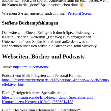
automatisch auch Zeit sparen. Außerdem fühlt ihr euch besser, wenn
ihr Karten in die „done“ Spalte verschieben dürft
Wie mein System aussieht, findet ihr hier:
Personal Scrum
Steffens Buchempfehlungen
Das wäre zum Einen „Erfolgreich durch Spezialisierung“ von
Kerstin Friedrich, weiterhin „Der Weg zum erfolgreichen
Unternehmer“ von Stefan Merath und außerdem was zum
Nachdenken über sich selbst, die Bücher von John Strelecky.
Webseiten, Bücher und Podcasts
Trello:
https://trello.com/home
Podcast von Maik Pfingsten zum Personal Kanban:
https://lifestyleentrepreneur.de/le005-personal-kanban-wie-ich-heute-
effektiver-bin/
Buch „Erfolgreich durch Spezialisierung:
https://www.amazon.de/Erfolgreich-durch-Spezialisierung-
Kompetenzen-Kerngeschäfte/dp/3636014188
Buch „Der Weg zum erfolgreichen Unternehmer“: