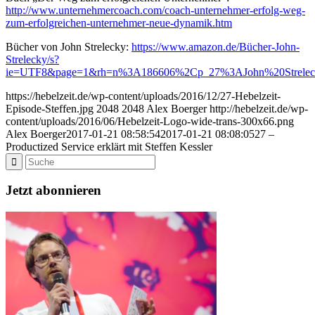
http://www.unternehmercoach.com/coach-unternehmer-erfolg-weg-
zum-erfolgreichen-unternehmer-neue-dynamik.htm
Bücher von John Strelecky:
https://www.amazon.de/Bücher-John-
Strelecky/s?
ie=UTF8&page=1&rh=n%3A186606%2Cp_27%3AJohn%20Strelec
https://hebelzeit.de/wp-content/uploads/2016/12/27-Hebelzeit-
Episode-Steffen.jpg
2048
2048
Alex Boerger
http://hebelzeit.de/wp-
content/uploads/2016/06/Hebelzeit-Logo-wide-trans-300x66.png
Alex Boerger
2017-01-21 08:58:54
2017-01-21 08:08:05
27 –
Productized Service erklärt mit Steffen Kessler
Jetzt abonnieren