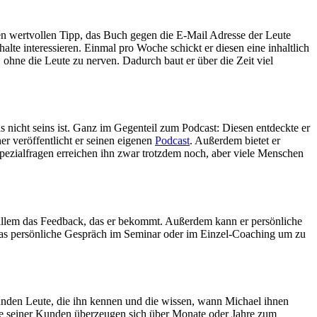
 wertvollen Tipp, das Buch gegen die E-Mail Adresse der Leute
lte interessieren. Einmal pro Woche schickt er diesen eine inhaltlich
ohne die Leute zu nerven. Dadurch baut er über die Zeit viel
 nicht seins ist. Ganz im Gegenteil zum Podcast: Diesen entdeckte er
ther veröffentlicht er seinen eigenen
Podcast
. Außerdem bietet er
Spezialfragen erreichen ihn zwar trotzdem noch, aber viele Menschen
r allem das Feedback, das er bekommt. Außerdem kann er persönliche
das persönliche Gespräch im Seminar oder im Einzel-Coaching um zu
Kunden Leute, die ihn kennen und die wissen, wann Michael ihnen
ele seiner Kunden überzeugen sich über Monate oder Jahre zum