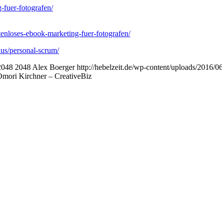
-fuer-fotografen/
tenloses-ebook-marketing-fuer-fotografen/
onus/personal-scrum/
2048
2048
Alex Boerger
http://hebelzeit.de/wp-content/uploads/2016/
Omori Kirchner – CreativeBiz