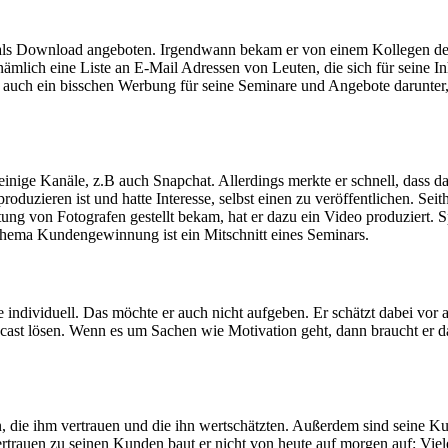
als Download angeboten. Irgendwann bekam er von einem Kollegen den
mlich eine Liste an E-Mail Adressen von Leuten, die sich für seine Inha
 auch ein bisschen Werbung für seine Seminare und Angebote darunter, 
ge Kanäle, z.B auch Snapchat. Allerdings merkte er schnell, dass das
produzieren ist und hatte Interesse, selbst einen zu veröffentlichen. Sei
tung von Fotografen gestellt bekam, hat er dazu ein Video produziert. 
 Thema Kundengewinnung ist ein Mitschnitt eines Seminars.
 individuell. Das möchte er auch nicht aufgeben. Er schätzt dabei vo
cast lösen. Wenn es um Sachen wie Motivation geht, dann braucht er 
n, die ihm vertrauen und die ihn wertschätzten. Außerdem sind seine 
ertrauen zu seinen Kunden baut er nicht von heute auf morgen auf: Vi