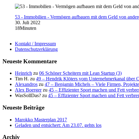
53 - Immobilien - Vermögen aufbauen mit dem Geld von ander
30. Juli 2022
18Minuten
Kontakt / Impressum
Datenschutzerklärung
Neueste Kommentare
Heinrich
zu
06 Schöner Scheitern mit Lean Startup (3)
Tim H.
zu
49 – Hendrik Klöters vom Unternehmerkanal über 
Alexandros
zu
47 – Benjamin Michels – Viele Firmen, Projekt
Alex Boerger
zu
45 – Effizienter Sport machen und Fett verbr
WasSollDas?
zu
45 – Effizienter Sport machen und Fett verbre
Neueste Beiträge
Marokko Masterplan 2017
Geladen und entsichert: Am 23.07. gehts los
Archiv