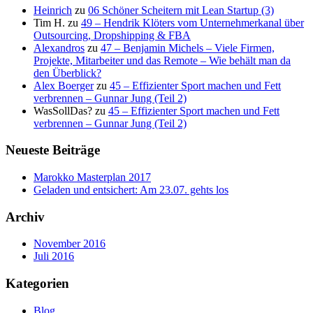
Heinrich
zu
06 Schöner Scheitern mit Lean Startup (3)
Tim H.
zu
49 – Hendrik Klöters vom Unternehmerkanal über
Outsourcing, Dropshipping & FBA
Alexandros
zu
47 – Benjamin Michels – Viele Firmen,
Projekte, Mitarbeiter und das Remote – Wie behält man da
den Überblick?
Alex Boerger
zu
45 – Effizienter Sport machen und Fett
verbrennen – Gunnar Jung (Teil 2)
WasSollDas?
zu
45 – Effizienter Sport machen und Fett
verbrennen – Gunnar Jung (Teil 2)
Neueste Beiträge
Marokko Masterplan 2017
Geladen und entsichert: Am 23.07. gehts los
Archiv
November 2016
Juli 2016
Kategorien
Blog