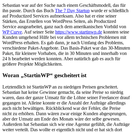
Sebastian war auf der Suche nach einem Geschäftsmodell, das für
ihn passte. Durch das Buch
The 7 Day Startup
wurde er schließlich
auf Productized Services aufmerksam. Also hat er eine seiner
Stärken, das Erstellen von WordPress Seiten, als Productized
Service ausgearbeitet, ganz nach dem amerikanischen Vorbild von
WP Curve
. Auf seiner Seite
https://www.startinwp.de
konnten seine
Kunden umgehend Hilfe bei vor allem technischen Problemen mit
WordPress erhalten. Es gab dann, je nach Umfang des Problems,
verschiedene Paket-Angebote. Das Basis-Paket war das 30-Minuten
Paket, für kleinere Vorhaben, die in 30 Minuten und innerhalb von
24 h bearbeitet werden konnten. Aber natürlich gab es auch für
größere Projekte Möglichkeiten.
Woran „StartinWP“ gescheitert ist
Letztendlich ist StartinWP an zu niedrigen Preisen gescheitert.
Sebastian hat keine Gewinne gemacht, da seine Preise so niedrig
waren, dass der ganze Umsatz für die Löhne seiner Freelancer drauf
gegangen ist. Alleine konnte er die Anzahl der Aufträge allerdings
auch nicht bewältigen. Rückblickend war der Fehler, die Preise
nicht zu erhöhen. Dann wären zwar einige Kunden abgesprungen,
aber der Umsatz am Ende des Monats wäre der selbe gewesen.
Außerdem hat Sebastian sich wie eine Agentur gefühlt, die Aufträge
weiter verteilt. Das wollte er eigentlich nicht und er hat sich dort