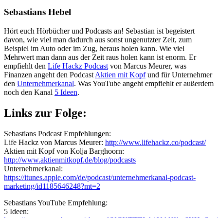
Sebastians Hebel
Hört euch Hörbücher und Podcasts an! Sebastian ist begeistert
davon, wie viel man dadurch aus sonst ungenutzter Zeit, zum
Beispiel im Auto oder im Zug, heraus holen kann. Wie viel
Mehrwert man dann aus der Zeit raus holen kann ist enorm. Er
empfiehlt den
Life Hackz Podcast
von Marcus Meurer, was
Finanzen angeht den Podcast
Aktien mit Kopf
und für Unternehmer
den
Unternehmerkanal
. Was YouTube angeht empfiehlt er außerdem
noch den Kanal
5 Ideen
.
Links zur Folge:
Sebastians Podcast Empfehlungen:
Life Hackz von Marcus Meurer:
http://www.lifehackz.co/podcast/
Aktien mit Kopf von Kolja Barghoorn:
http://www.aktienmitkopf.de/blog/podcasts
Unternehmerkanal:
https://itunes.apple.com/de/podcast/unternehmerkanal-podcast-
marketing/id1185646248?mt=2
Sebastians YouTube Empfehlung:
5 Ideen: