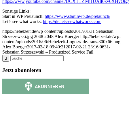
https://www.youtube.com/channel/UCXTTZIvh1UAlf0kv6XHvOtg/f
Sonstige Links:
Start in WP Prelaunch:
https://www.startinwp.de/prelaunch/
Let’s see what works:
https://de.letsseewhatworks.com
https://hebelzeit.de/wp-content/uploads/2017/01/31-Sebastian-
Strzeszewski.jpg
2048
2048
Alex Boerger
http://hebelzeit.de/wp-
content/uploads/2016/06/Hebelzeit-Logo-wide-trans-300x66.png
Alex Boerger
2017-02-18 09:40:21
2017-02-21 23:16:06
31-
Sebastian Strzeszewski – Productized Service Fail
Jetzt abonnieren