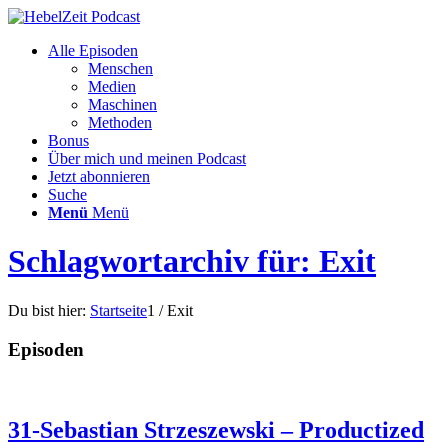
Alle Episoden
Menschen
Medien
Maschinen
Methoden
Bonus
Über mich und meinen Podcast
Jetzt abonnieren
Suche
Menü
Menü
Schlagwortarchiv für: Exit
Du bist hier:
Startseite
1
/
Exit
Episoden
31-Sebastian Strzeszewski – Productized