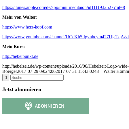
https://itunes.apple.com/de/app/mini-meditaion/id1111932527?mt=8
Mehr von Walter:
https://www.herz-kopf.com
https://www.youtube.com/channel/UCcKh5iIgvnhcym427UjaTqA/vi
Mein Kurs:
http://hebelpunkt.de
http://hebelzeit.de/wp-content/uploads/2016/06/Hebelzeit-Logo-wide
Boerger
2017-07-29 09:24:06
2017-07-31 15:43:02
48 – Walter Homme
Jetzt abonnieren