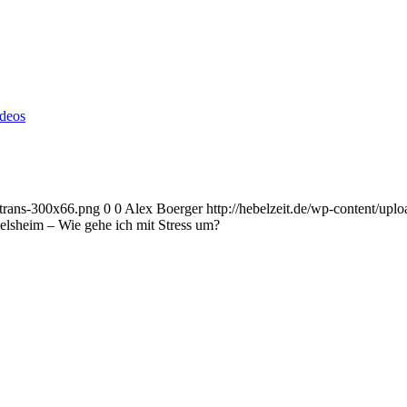
deos
-trans-300x66.png
0
0
Alex Boerger
http://hebelzeit.de/wp-content/up
lsheim – Wie gehe ich mit Stress um?