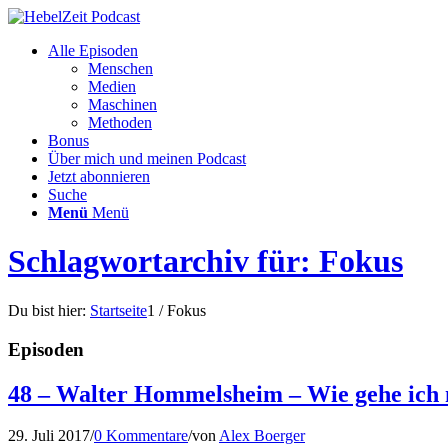
Alle Episoden
Menschen
Medien
Maschinen
Methoden
Bonus
Über mich und meinen Podcast
Jetzt abonnieren
Suche
Menü
Menü
Schlagwortarchiv für: Fokus
Du bist hier:
Startseite
1
/
Fokus
Episoden
48 – Walter Hommelsheim – Wie gehe ich 
29. Juli 2017
/
0 Kommentare
/
von
Alex Boerger