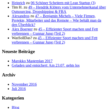
Heinrich
zu
06 Schöner Scheitern mit Lean Startup (3)
Tim H.
zu
49 – Hendrik Klöters vom Unternehmerkanal über
Outsourcing, Dropshipping & FBA
Alexandros
zu
47 – Benjamin Michels – Viele Firmen,
Projekte, Mitarbeiter und das Remote – Wie behält man da
den Überblick?
Alex Boerger
zu
45 – Effizienter Sport machen und Fett
verbrennen – Gunnar Jung (Teil 2)
WasSollDas?
zu
45 – Effizienter Sport machen und Fett
verbrennen – Gunnar Jung (Teil 2)
Neueste Beiträge
Marokko Masterplan 2017
Geladen und entsichert: Am 23.07. gehts los
Archiv
November 2016
Juli 2016
Kategorien
Blog