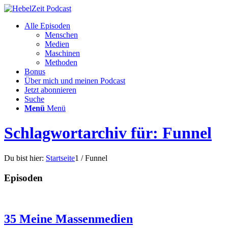
Alle Episoden
Menschen
Medien
Maschinen
Methoden
Bonus
Über mich und meinen Podcast
Jetzt abonnieren
Suche
Menü
Menü
Schlagwortarchiv für: Funnel
Du bist hier:
Startseite
1
/
Funnel
Episoden
35 Meine Massenmedien