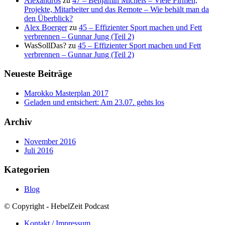
Alexandros
zu
47 – Benjamin Michels – Viele Firmen,
Projekte, Mitarbeiter und das Remote – Wie behält man da
den Überblick?
Alex Boerger
zu
45 – Effizienter Sport machen und Fett
verbrennen – Gunnar Jung (Teil 2)
WasSollDas?
zu
45 – Effizienter Sport machen und Fett
verbrennen – Gunnar Jung (Teil 2)
Neueste Beiträge
Marokko Masterplan 2017
Geladen und entsichert: Am 23.07. gehts los
Archiv
November 2016
Juli 2016
Kategorien
Blog
© Copyright - HebelZeit Podcast
Kontakt / Impressum