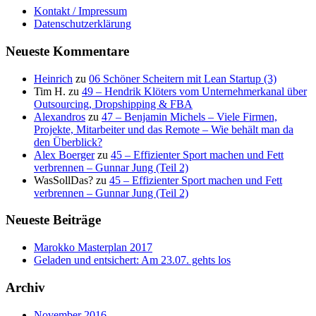
Kontakt / Impressum
Datenschutzerklärung
Neueste Kommentare
Heinrich
zu
06 Schöner Scheitern mit Lean Startup (3)
Tim H.
zu
49 – Hendrik Klöters vom Unternehmerkanal über
Outsourcing, Dropshipping & FBA
Alexandros
zu
47 – Benjamin Michels – Viele Firmen,
Projekte, Mitarbeiter und das Remote – Wie behält man da
den Überblick?
Alex Boerger
zu
45 – Effizienter Sport machen und Fett
verbrennen – Gunnar Jung (Teil 2)
WasSollDas?
zu
45 – Effizienter Sport machen und Fett
verbrennen – Gunnar Jung (Teil 2)
Neueste Beiträge
Marokko Masterplan 2017
Geladen und entsichert: Am 23.07. gehts los
Archiv
November 2016