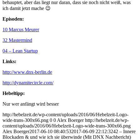
behauptet, aber das liegt nur daran, dass sie noch nicht weiß, was
ich damit jetzt mache 😉
Episoden:
10 Marcus Meurer
32 Mastermind
04 – Lean Startup
Links:
http://www.dnx-berlin.de
http://dynamitecircle.com/
Hebeltipp:
Nur wer anfängt wird besser
http://hebelzeit.de/wp-content/uploads/2016/06/Hebelzeit-Logo-
wide-trans-300x66.png
0
0
Alex Boerger
http://hebelzeit.de/wp-
content/uploads/2016/06/Hebelzeit-Logo-wide-trans-300x66.png
Alex Boerger
2017-06-10 08:40:53
2017-06-09 22:12:32
42 – Innere
Blockaden & und wie ich sie überwinde (Mit DNX Nachbericht)