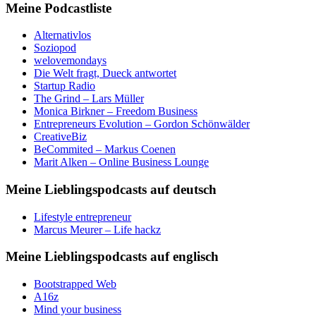
Meine Podcastliste
Alternativlos
Soziopod
welovemondays
Die Welt fragt, Dueck antwortet
Startup Radio
The Grind – Lars Müller
Monica Birkner – Freedom Business
Entrepreneurs Evolution – Gordon Schönwälder
CreativeBiz
BeCommited – Markus Coenen
Marit Alken – Online Business Lounge
Meine Lieblingspodcasts auf deutsch
Lifestyle entrepreneur
Marcus Meurer – Life hackz
Meine Lieblingspodcasts auf englisch
Bootstrapped Web
A16z
Mind your business