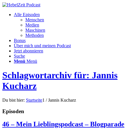
Alle Episoden
Menschen
Medien
Maschinen
Methoden
Bonus
Über mich und meinen Podcast
Jetzt abonnieren
Suche
Menü
Menü
Schlagwortarchiv für: Jannis
Kucharz
Du bist hier:
Startseite
1
/
Jannis Kucharz
Episoden
46 – Mein Lieblingspodcast – Blogparade