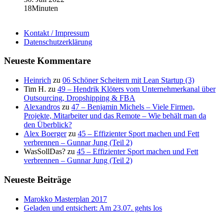
18Minuten
Kontakt / Impressum
Datenschutzerklärung
Neueste Kommentare
Heinrich
zu
06 Schöner Scheitern mit Lean Startup (3)
Tim H.
zu
49 – Hendrik Klöters vom Unternehmerkanal über
Outsourcing, Dropshipping & FBA
Alexandros
zu
47 – Benjamin Michels – Viele Firmen,
Projekte, Mitarbeiter und das Remote – Wie behält man da
den Überblick?
Alex Boerger
zu
45 – Effizienter Sport machen und Fett
verbrennen – Gunnar Jung (Teil 2)
WasSollDas?
zu
45 – Effizienter Sport machen und Fett
verbrennen – Gunnar Jung (Teil 2)
Neueste Beiträge
Marokko Masterplan 2017
Geladen und entsichert: Am 23.07. gehts los