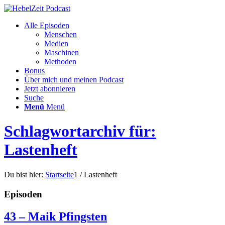
Alle Episoden
Menschen
Medien
Maschinen
Methoden
Bonus
Über mich und meinen Podcast
Jetzt abonnieren
Suche
Menü
Menü
Schlagwortarchiv für:
Lastenheft
Du bist hier:
Startseite
1
/
Lastenheft
Episoden
43 – Maik Pfingsten