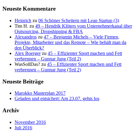
Neueste Kommentare
Heinrich
zu
06 Schöner Scheitern mit Lean Startup (3)
Tim H.
zu
49 – Hendrik Klöters vom Unternehmerkanal über
Outsourcing, Dropshipping & FBA
Alexandros
zu
47 – Benjamin Michels – Viele Firmen,
Projekte, Mitarbeiter und das Remote – Wie behält man da
den Überblick?
Alex Boerger
zu
45 – Effizienter Sport machen und Fett
verbrennen – Gunnar Jung (Teil 2)
WasSollDas?
zu
45 – Effizienter Sport machen und Fett
verbrennen – Gunnar Jung (Teil 2)
Neueste Beiträge
Marokko Masterplan 2017
Geladen und entsichert: Am 23.07. gehts los
Archiv
November 2016
Juli 2016