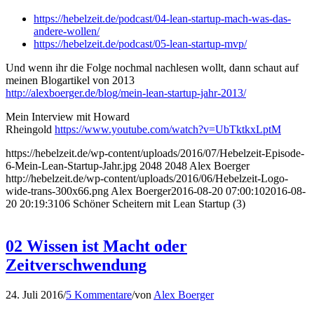
https://hebelzeit.de/podcast/04-lean-startup-mach-was-das-
andere-wollen/
https://hebelzeit.de/podcast/05-lean-startup-mvp/
Und wenn ihr die Folge nochmal nachlesen wollt, dann schaut auf
meinen Blogartikel von 2013
http://alexboerger.de/blog/mein-lean-startup-jahr-2013/
Mein Interview mit Howard
Rheingold
https://www.youtube.com/watch?v=UbTktkxLptM
https://hebelzeit.de/wp-content/uploads/2016/07/Hebelzeit-Episode-
6-Mein-Lean-Startup-Jahr.jpg
2048
2048
Alex Boerger
http://hebelzeit.de/wp-content/uploads/2016/06/Hebelzeit-Logo-
wide-trans-300x66.png
Alex Boerger
2016-08-20 07:00:10
2016-08-
20 20:19:31
06 Schöner Scheitern mit Lean Startup (3)
02 Wissen ist Macht oder
Zeitverschwendung
24. Juli 2016
/
5 Kommentare
/
von
Alex Boerger