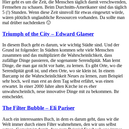
Hier geht es um die Zeit, die Menschen täglich damit verschwenden,
Fernsehen zu schauen. Beim Durchnitts-Amerikaner sind das täglich
5 (!) Stunden. Wenn diese Zeit sinnvoll für etwas eingesetzt würde,
wären plötzlich unglaubliche Ressourcen vorhanden. Da sollte man
mal drüber nachdenken 🙂
Triumph of the City – Edward Glaeser
In diesem Buch geht es darum, wie wichtig Städte sind. Und der
Grund ist folgender: In Städten kommen sehr viele Menschen
zusammen und das multipliziert die Wahrscheinlichkeit, dass
zufällige Dinge passieren, die sogenannte Serendipität. Man lernt
Dinge, die man gar nicht vor hatte, zu lernen. Es gibt Orte, wo die
Serendipität groß ist, und eben Orte, wo sie klein ist. In einem
Barcamp ist die Wahrscheinlichkeit Neues zu lernen, zum Beispiel
sehr hoch, weil man erst an dem Tag selbst erfährt, was einen
erwartet. In einer 2000 Jahre alten Kirche ist es eher
unwahrscheinlich, neue innovative Dinge mit zu bekommen. Ihr
entscheidet.
The Filter Bubble – Eli Pariser
Auch ein interessantes Buch, in dem es darum geht, dass wir die
Welt immer durch einen Filter wahrnehmen, den wir uns selbst