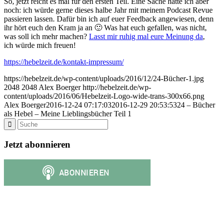
So, jetzt reicht es mal für den ersten Teil. Eine Sache hätte ich aber
noch: ich würde gerne dieses halbe Jahr mit meinem Podcast Revue
passieren lassen. Dafür bin ich auf euer Feedback angewiesen, denn
ihr hört euch den Kram ja an 🙂 Was hat euch gefallen, was nicht,
was soll ich mehr machen?
Lasst mir ruhig mal eure Meinung da
,
ich würde mich freuen!
https://hebelzeit.de/kontakt-impressum/
https://hebelzeit.de/wp-content/uploads/2016/12/24-Bücher-1.jpg
2048
2048
Alex Boerger
http://hebelzeit.de/wp-
content/uploads/2016/06/Hebelzeit-Logo-wide-trans-300x66.png
Alex Boerger
2016-12-24 07:17:03
2016-12-29 20:53:53
24 – Bücher
als Hebel – Meine Lieblingsbücher Teil 1
Jetzt abonnieren