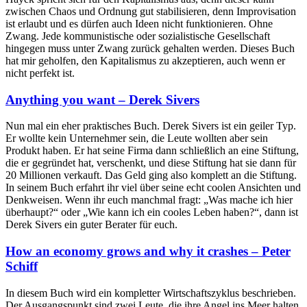
zwischen Chaos und Ordnung gut stabilisieren, denn Improvisation
ist erlaubt und es dürfen auch Ideen nicht funktionieren. Ohne
Zwang. Jede kommunistische oder sozialistische Gesellschaft
hingegen muss unter Zwang zurück gehalten werden. Dieses Buch
hat mir geholfen, den Kapitalismus zu akzeptieren, auch wenn er
nicht perfekt ist.
Anything you want – Derek Sivers
Nun mal ein eher praktisches Buch. Derek Sivers ist ein geiler Typ.
Er wollte kein Unternehmer sein, die Leute wollten aber sein
Produkt haben. Er hat seine Firma dann schließlich an eine Stiftung,
die er gegründet hat, verschenkt, und diese Stiftung hat sie dann für
20 Millionen verkauft. Das Geld ging also komplett an die Stiftung.
In seinem Buch erfahrt ihr viel über seine echt coolen Ansichten und
Denkweisen. Wenn ihr euch manchmal fragt: „Was mache ich hier
überhaupt?“ oder „Wie kann ich ein cooles Leben haben?“, dann ist
Derek Sivers ein guter Berater für euch.
How an economy grows and why it crashes – Peter
Schiff
In diesem Buch wird ein kompletter Wirtschaftszyklus beschrieben.
Der Ausgangspunkt sind zwei Leute, die ihre Angel ins Meer halten.