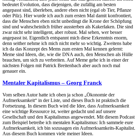
bedeutet Evolution, dass diejenigen, die zufällig am besten
angepasst sind, überleben, andere eben nicht (egal ob Tier, Pflanze
oder Pilz). Hier wurde ich auch zum ersten Mal damit konfrontiert,
dass die Menschen eben nicht unbedingt die Krone der Schöpfung
sind und wahrscheinlich früher aussterben als Kakerlaken. Die sind
zwar nicht sehr intelligent, aber robust. Mal sehen, wer besser
angepasst ist. Eigentlich entspannt mich diese Erkenntnis enorm,
denn seither nehme ich mich nicht mehr so wichtig. Zweitens habe
ich da das Konzept des Mems zum ersten Mal kennen gelernt:
Meme sind Ideen, die, wie die DNA auch, den Menschen als Hülle
brauchen, um sich zu verbreiten. Auf Meme gehe ich in einer der
nächsten Folgen mit Patrick Breitenbach aber auch noch mal
genauer ein.
Mentaler Kapitalismus – Georg Franck
Vom selben Autor hatte ich oben ja schon „Ökonomie der
Aufmerksamkeit“ in der Liste, und dieses Buch ist praktisch die
Fortsetzung. In diesem Buch wird die Idee, dass Aufmerksamkeit
eine wichtige Ressource ist, weiter gedacht und auf unsere
Gesellschaft und den Kapitalismus angewendet. Mit diesem Podcast
zum Beispiel betreibe ich mentalen Kapitalismus: Ich sammele eure
Aufmerksamkeit, ich bin sozusagen ein Aufmerksamkeits-Kapitalist.
Aus diesem Buch kommen viele meiner Ideen.