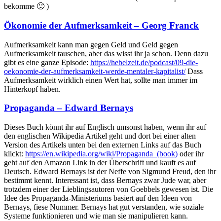
bekomme 🙂 )
Ökonomie der Aufmerksamkeit – Georg Franck
Aufmerksamkeit kann man gegen Geld und Geld gegen
Aufmerksamkeit tauschen, aber das wisst ihr ja schon. Denn dazu
gibt es eine ganze Episode:
https://hebelzeit.de/podcast/09-die-
oekonomie-der-aufmerksamkeit-werde-mentaler-kapitalist/
Dass
Aufmerksamkeit wirklich einen Wert hat, sollte man immer im
Hinterkopf haben.
Propaganda – Edward Bernays
Dieses Buch könnt ihr auf Englisch umsonst haben, wenn ihr auf
den englischen Wikipedia Artikel geht und dort bei einer alten
Version des Artikels unten bei den externen Links auf das Buch
klickt:
https://en.wikipedia.org/wiki/Propaganda_(book)
oder ihr
geht auf den Amazon Link in der Überschrift und kauft es auf
Deutsch. Edward Bernays ist der Neffe von Sigmund Freud, den ihr
bestimmt kennt. Interessant ist, dass Bernays zwar Jude war, aber
trotzdem einer der Lieblingsautoren von Goebbels gewesen ist. Die
Idee des Propaganda-Ministeriums basiert auf den Ideen von
Bernays, fiese Nummer. Bernays hat gut verstanden, wie soziale
Systeme funktionieren und wie man sie manipulieren kann.