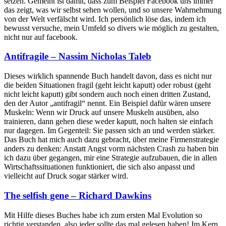
setzen. Gemeint ist damit, dass zum Beispiel Facebook uns immer
das zeigt, was wir selbst sehen wollen, und so unsere Wahrnehmung
von der Welt verfälscht wird. Ich persönlich löse das, indem ich
bewusst versuche, mein Umfeld so divers wie möglich zu gestalten,
nicht nur auf facebook.
Antifragile – Nassim Nicholas Taleb
Dieses wirklich spannende Buch handelt davon, dass es nicht nur
die beiden Situationen fragil (geht leicht kaputt) oder robust (geht
nicht leicht kaputt) gibt sondern auch noch einen dritten Zustand,
den der Autor „antifragil“ nennt. Ein Beispiel dafür wären unsere
Muskeln: Wenn wir Druck auf unsere Muskeln ausüben, also
trainieren, dann gehen diese weder kaputt, noch halten sie einfach
nur dagegen. Im Gegenteil: Sie passen sich an und werden stärker.
Das Buch hat mich auch dazu gebracht, über meine Firmenstrategie
anders zu denken: Anstatt Angst vorm nächsten Crash zu haben bin
ich dazu über gegangen, mir eine Strategie aufzubauen, die in allen
Wirtschaftssituationen funktioniert, die sich also anpasst und
vielleicht auf Druck sogar stärker wird.
The selfish gene – Richard Dawkins
Mit Hilfe dieses Buches habe ich zum ersten Mal Evolution so
richtig verstanden, also jeder sollte das mal gelesen haben! Im Kern