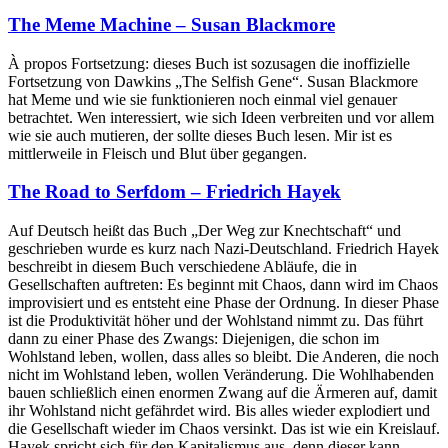
The Meme Machine – Susan Blackmore
À propos Fortsetzung: dieses Buch ist sozusagen die inoffizielle
Fortsetzung von Dawkins „The Selfish Gene“. Susan Blackmore
hat Meme und wie sie funktionieren noch einmal viel genauer
betrachtet. Wen interessiert, wie sich Ideen verbreiten und vor allem
wie sie auch mutieren, der sollte dieses Buch lesen. Mir ist es
mittlerweile in Fleisch und Blut über gegangen.
The Road to Serfdom – Friedrich Hayek
Auf Deutsch heißt das Buch „Der Weg zur Knechtschaft“ und
geschrieben wurde es kurz nach Nazi-Deutschland. Friedrich Hayek
beschreibt in diesem Buch verschiedene Abläufe, die in
Gesellschaften auftreten: Es beginnt mit Chaos, dann wird im Chaos
improvisiert und es entsteht eine Phase der Ordnung. In dieser Phase
ist die Produktivität höher und der Wohlstand nimmt zu. Das führt
dann zu einer Phase des Zwangs: Diejenigen, die schon im
Wohlstand leben, wollen, dass alles so bleibt. Die Anderen, die noch
nicht im Wohlstand leben, wollen Veränderung. Die Wohlhabenden
bauen schließlich einen enormen Zwang auf die Ärmeren auf, damit
ihr Wohlstand nicht gefährdet wird. Bis alles wieder explodiert und
die Gesellschaft wieder im Chaos versinkt. Das ist wie ein Kreislauf.
Hayek spricht sich für den Kapitalismus aus, denn dieser kann