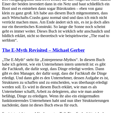
Einer der beiden investiert dann in ein Netz und baut schließlich ein
Boot und es entstehen dann sogar Bürokratien – eben von ganz
klein zu ganz groß. Ich habe aus diesem Buch mitgenommen, dass
auch Wirtschafts-Crashs ganz normal sind und dass ich mich nicht
verrückt machen muss. Am Ende ändert sich nix, es ist ja doch alles
nur ein theoretisches Konstrukt. So lange die Sonne noch scheint
geht es immer weiter. Dieses Buch ist wirklich sehr anschaulich und
bildlich erklärt, nicht so theoretisch wie beispielsweise „The road to
serfdom“.
The E-Myth Revisited – Michael Gerber
„The E-Myth“ steht für „Entrepreneur-Mythos“. In diesem Buch
habe ich gelernt, wie ein Unternehmen intern unterteilt ist: es gibt
die Fachkraft, die dafür sorgt, dass Dinge erledigt werden. Dann
gibt es den Manager, der dafür sorgt, dass die Fachkraft die Dinge
erledigt. Und dann gibt es den Unternehmer, dessen Aufgabe es ist,
Strukturen zu schaffen und zu entscheiden, was überhaupt erledigt
werden soll. Es wird in diesem Buch erklärt, wie man es als
Unternehmer schafft, Arbeit zu delegieren, also wie man andere
befähigt, Dinge zu erledigen. Wenn ihr also ein einigermaßen
funktionierendes Unternehmen habt und nun über Strukturierungen
nachdenkt, dann ist dieses Buch etwas für euch.