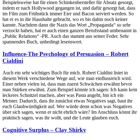
Beispielsweise hat für einen Schinkenhersteller für Absatz gesorgt,
indem er nach Hollywood gegangen ist, und dafür gesorgt hat, dass
im Film zum Frühstück immer Eier und Bacon serviert werden. So
hat er es in die Haushalte gebracht, wo es bis dahin noch keiner
kannte. Nachdem dann die Nazis das Wort „Propaganda“ so sehr
verzockt haben, hat er auch einen ganzen Berufsstand umbenannt in
„Public Relations“ -PR. Auch das stammt aus seiner Feder. Sehr
spannendes Buch, unbedingt lesenswert.
Influence-The Psychology of Persuasion – Robert
Cialdini
Auch ein sehr wichtiges Buch für mich. Robert Cialdini listet in
diesem Werk verschiedene Wege auf, wie man einflussreich wird.
Einer neben vielen ist, dass man zuerst Schwächen erwähnt bevor
man Stärken erwähnt. Zum Beispiel könnte ich sagen: Ich kann kein
leckeres Schnitzel machen, aber was Pasta angeht, bin ich ein
Meister. Dadurch, dass ihr zunächst etwas Negatives sagt, baut ihr
euch Glaubwürdigkeit auf. Wer würde denn schon was Negatives
über sich sagen, wenn er nicht ehrlich wäre? Im Anschluss könnt ihr
praktisch sagen, was ihr wollt, und die Leute glauben euch.
Cognitive Surplus – Clay Shirky