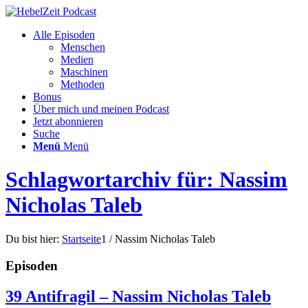
Alle Episoden
Menschen
Medien
Maschinen
Methoden
Bonus
Über mich und meinen Podcast
Jetzt abonnieren
Suche
Menü
Menü
Schlagwortarchiv für: Nassim
Nicholas Taleb
Du bist hier:
Startseite
1
/
Nassim Nicholas Taleb
Episoden
39 Antifragil – Nassim Nicholas Taleb