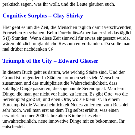
praktisch sagen, was ihr wollt, und die Leute glauben euch.
Cognitive Surplus – Clay Shirky
Hier geht es um die Zeit, die Menschen täglich damit verschwenden,
Fernsehen zu schauen. Beim Durchnitts-Amerikaner sind das täglich
5 (!) Stunden. Wenn diese Zeit sinnvoll für etwas eingesetzt würde,
wären plötzlich unglaubliche Ressourcen vorhanden. Da sollte man
mal drüber nachdenken 🙂
Triumph of the City – Edward Glaeser
In diesem Buch geht es darum, wie wichtig Städte sind. Und der
Grund ist folgender: In Städten kommen sehr viele Menschen
zusammen und das multipliziert die Wahrscheinlichkeit, dass
zufällige Dinge passieren, die sogenannte Serendipität. Man lernt
Dinge, die man gar nicht vor hatte, zu lernen. Es gibt Orte, wo die
Serendipität groß ist, und eben Orte, wo sie klein ist. In einem
Barcamp ist die Wahrscheinlichkeit Neues zu lernen, zum Beispiel
sehr hoch, weil man erst an dem Tag selbst erfährt, was einen
erwartet. In einer 2000 Jahre alten Kirche ist es eher
unwahrscheinlich, neue innovative Dinge mit zu bekommen. Ihr
entscheidet.