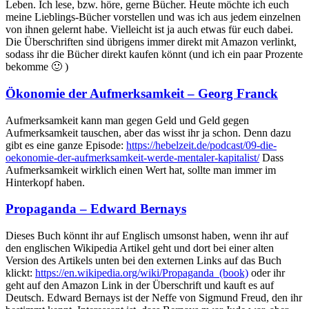
Leben. Ich lese, bzw. höre, gerne Bücher. Heute möchte ich euch
meine Lieblings-Bücher vorstellen und was ich aus jedem einzelnen
von ihnen gelernt habe. Vielleicht ist ja auch etwas für euch dabei.
Die Überschriften sind übrigens immer direkt mit Amazon verlinkt,
sodass ihr die Bücher direkt kaufen könnt (und ich ein paar Prozente
bekomme 🙂 )
Ökonomie der Aufmerksamkeit – Georg Franck
Aufmerksamkeit kann man gegen Geld und Geld gegen
Aufmerksamkeit tauschen, aber das wisst ihr ja schon. Denn dazu
gibt es eine ganze Episode:
https://hebelzeit.de/podcast/09-die-
oekonomie-der-aufmerksamkeit-werde-mentaler-kapitalist/
Dass
Aufmerksamkeit wirklich einen Wert hat, sollte man immer im
Hinterkopf haben.
Propaganda – Edward Bernays
Dieses Buch könnt ihr auf Englisch umsonst haben, wenn ihr auf
den englischen Wikipedia Artikel geht und dort bei einer alten
Version des Artikels unten bei den externen Links auf das Buch
klickt:
https://en.wikipedia.org/wiki/Propaganda_(book)
oder ihr
geht auf den Amazon Link in der Überschrift und kauft es auf
Deutsch. Edward Bernays ist der Neffe von Sigmund Freud, den ihr