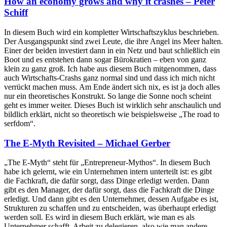
How an economy grows and why it crashes – Peter
Schiff
In diesem Buch wird ein kompletter Wirtschaftszyklus beschrieben.
Der Ausgangspunkt sind zwei Leute, die ihre Angel ins Meer halten.
Einer der beiden investiert dann in ein Netz und baut schließlich ein
Boot und es entstehen dann sogar Bürokratien – eben von ganz
klein zu ganz groß. Ich habe aus diesem Buch mitgenommen, dass
auch Wirtschafts-Crashs ganz normal sind und dass ich mich nicht
verrückt machen muss. Am Ende ändert sich nix, es ist ja doch alles
nur ein theoretisches Konstrukt. So lange die Sonne noch scheint
geht es immer weiter. Dieses Buch ist wirklich sehr anschaulich und
bildlich erklärt, nicht so theoretisch wie beispielsweise „The road to
serfdom“.
The E-Myth Revisited – Michael Gerber
„The E-Myth“ steht für „Entrepreneur-Mythos“. In diesem Buch
habe ich gelernt, wie ein Unternehmen intern unterteilt ist: es gibt
die Fachkraft, die dafür sorgt, dass Dinge erledigt werden. Dann
gibt es den Manager, der dafür sorgt, dass die Fachkraft die Dinge
erledigt. Und dann gibt es den Unternehmer, dessen Aufgabe es ist,
Strukturen zu schaffen und zu entscheiden, was überhaupt erledigt
werden soll. Es wird in diesem Buch erklärt, wie man es als
Unternehmer schafft, Arbeit zu delegieren, also wie man andere