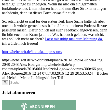
befähigt, Dinge zu erledigen. Wenn ihr also ein einigermaßen
funktionierendes Unternehmen habt und nun über Strukturierungen
nachdenkt, dann ist dieses Buch etwas für euch.
So, jetzt reicht es mal für den ersten Teil. Eine Sache hätte ich aber
noch: ich würde gerne dieses halbe Jahr mit meinem Podcast Revue
passieren lassen. Dafür bin ich auf euer Feedback angewiesen, denn
ihr hört euch den Kram ja an 🙂 Was hat euch gefallen, was nicht,
was soll ich mehr machen?
Lasst mir ruhig mal eure Meinung da
,
ich würde mich freuen!
https://hebelzeit.de/kontakt-impressum/
https://hebelzeit.de/wp-content/uploads/2016/12/24-Bücher-1.jpg
2048
2048
Alex Boerger
http://hebelzeit.de/wp-
content/uploads/2016/06/Hebelzeit-Logo-wide-trans-300x66.png
Alex Boerger
2016-12-24 07:17:03
2016-12-29 20:53:53
24 – Bücher
als Hebel – Meine Lieblingsbücher Teil 1
Jetzt abonnieren