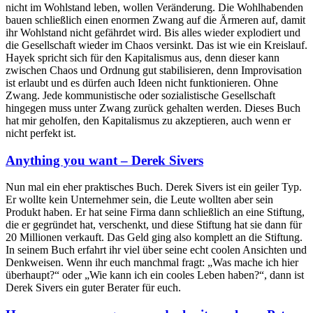
nicht im Wohlstand leben, wollen Veränderung. Die Wohlhabenden
bauen schließlich einen enormen Zwang auf die Ärmeren auf, damit
ihr Wohlstand nicht gefährdet wird. Bis alles wieder explodiert und
die Gesellschaft wieder im Chaos versinkt. Das ist wie ein Kreislauf.
Hayek spricht sich für den Kapitalismus aus, denn dieser kann
zwischen Chaos und Ordnung gut stabilisieren, denn Improvisation
ist erlaubt und es dürfen auch Ideen nicht funktionieren. Ohne
Zwang. Jede kommunistische oder sozialistische Gesellschaft
hingegen muss unter Zwang zurück gehalten werden. Dieses Buch
hat mir geholfen, den Kapitalismus zu akzeptieren, auch wenn er
nicht perfekt ist.
Anything you want – Derek Sivers
Nun mal ein eher praktisches Buch. Derek Sivers ist ein geiler Typ.
Er wollte kein Unternehmer sein, die Leute wollten aber sein
Produkt haben. Er hat seine Firma dann schließlich an eine Stiftung,
die er gegründet hat, verschenkt, und diese Stiftung hat sie dann für
20 Millionen verkauft. Das Geld ging also komplett an die Stiftung.
In seinem Buch erfahrt ihr viel über seine echt coolen Ansichten und
Denkweisen. Wenn ihr euch manchmal fragt: „Was mache ich hier
überhaupt?“ oder „Wie kann ich ein cooles Leben haben?“, dann ist
Derek Sivers ein guter Berater für euch.