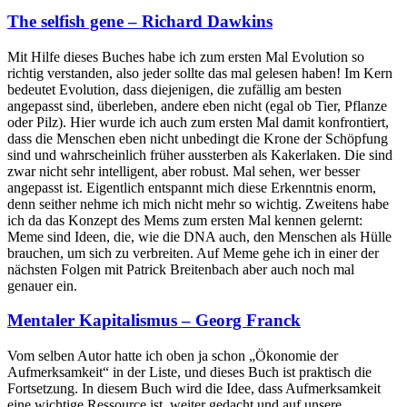
The selfish gene – Richard Dawkins
Mit Hilfe dieses Buches habe ich zum ersten Mal Evolution so
richtig verstanden, also jeder sollte das mal gelesen haben! Im Kern
bedeutet Evolution, dass diejenigen, die zufällig am besten
angepasst sind, überleben, andere eben nicht (egal ob Tier, Pflanze
oder Pilz). Hier wurde ich auch zum ersten Mal damit konfrontiert,
dass die Menschen eben nicht unbedingt die Krone der Schöpfung
sind und wahrscheinlich früher aussterben als Kakerlaken. Die sind
zwar nicht sehr intelligent, aber robust. Mal sehen, wer besser
angepasst ist. Eigentlich entspannt mich diese Erkenntnis enorm,
denn seither nehme ich mich nicht mehr so wichtig. Zweitens habe
ich da das Konzept des Mems zum ersten Mal kennen gelernt:
Meme sind Ideen, die, wie die DNA auch, den Menschen als Hülle
brauchen, um sich zu verbreiten. Auf Meme gehe ich in einer der
nächsten Folgen mit Patrick Breitenbach aber auch noch mal
genauer ein.
Mentaler Kapitalismus – Georg Franck
Vom selben Autor hatte ich oben ja schon „Ökonomie der
Aufmerksamkeit“ in der Liste, und dieses Buch ist praktisch die
Fortsetzung. In diesem Buch wird die Idee, dass Aufmerksamkeit
eine wichtige Ressource ist, weiter gedacht und auf unsere