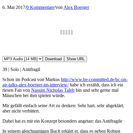
6. Mai 2017
/
0 Kommentare
/
von
Alex Boerger
Download
Show URL
39 | Solo | Antifragil
Schon im Podcast von Markus
http://www.be-committed.de/bc-on-
air-talks-alex-boerger-im-interview/
habe ich erzählt, dass ich ein
riesen Fan von
Nassim Nicholas Taleb
bin und sehr gerne mal
Mäuschen bei ihm spielen würde.
Mir gefällt einfach seine Art zu denken: Sehr hart, sehr abgeklärt,
aber nicht verbittert.
Dabei hat es mir ein Konzept besonders angetan: das Antifragile
In seinem gleichnamigen Buch erklärt er, dass es neben Robust