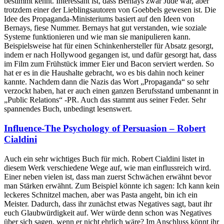
bestimmt kennt. Interessant ist, dass Bernays zwar Jude war, aber
trotzdem einer der Lieblingsautoren von Goebbels gewesen ist. Die
Idee des Propaganda-Ministeriums basiert auf den Ideen von
Bernays, fiese Nummer. Bernays hat gut verstanden, wie soziale
Systeme funktionieren und wie man sie manipulieren kann.
Beispielsweise hat für einen Schinkenhersteller für Absatz gesorgt,
indem er nach Hollywood gegangen ist, und dafür gesorgt hat, dass
im Film zum Frühstück immer Eier und Bacon serviert werden. So
hat er es in die Haushalte gebracht, wo es bis dahin noch keiner
kannte. Nachdem dann die Nazis das Wort „Propaganda“ so sehr
verzockt haben, hat er auch einen ganzen Berufsstand umbenannt in
„Public Relations“ -PR. Auch das stammt aus seiner Feder. Sehr
spannendes Buch, unbedingt lesenswert.
Influence-The Psychology of Persuasion – Robert
Cialdini
Auch ein sehr wichtiges Buch für mich. Robert Cialdini listet in
diesem Werk verschiedene Wege auf, wie man einflussreich wird.
Einer neben vielen ist, dass man zuerst Schwächen erwähnt bevor
man Stärken erwähnt. Zum Beispiel könnte ich sagen: Ich kann kein
leckeres Schnitzel machen, aber was Pasta angeht, bin ich ein
Meister. Dadurch, dass ihr zunächst etwas Negatives sagt, baut ihr
euch Glaubwürdigkeit auf. Wer würde denn schon was Negatives
über sich sagen, wenn er nicht ehrlich wäre? Im Anschluss könnt ihr