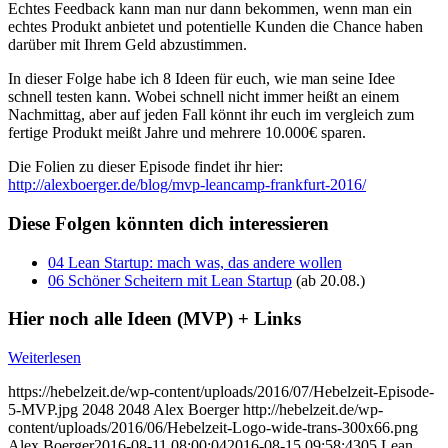
Echtes Feedback kann man nur dann bekommen, wenn man ein
echtes Produkt anbietet und potentielle Kunden die Chance haben
darüber mit Ihrem Geld abzustimmen.
In dieser Folge habe ich 8 Ideen für euch, wie man seine Idee
schnell testen kann. Wobei schnell nicht immer heißt an einem
Nachmittag, aber auf jeden Fall könnt ihr euch im vergleich zum
fertige Produkt meißt Jahre und mehrere 10.000€ sparen.
Die Folien zu dieser Episode findet ihr hier:
http://alexboerger.de/blog/mvp-leancamp-frankfurt-2016/
Diese Folgen könnten dich interessieren
04 Lean Startup: mach was, das andere wollen
06 Schöner Scheitern mit Lean Startup
(ab 20.08.)
Hier noch alle Ideen (MVP) + Links
Weiterlesen
https://hebelzeit.de/wp-content/uploads/2016/07/Hebelzeit-Episode-
5-MVP.jpg
2048
2048
Alex Boerger
http://hebelzeit.de/wp-
content/uploads/2016/06/Hebelzeit-Logo-wide-trans-300x66.png
Alex Boerger
2016-08-11 08:00:04
2016-08-15 09:58:43
05 Lean