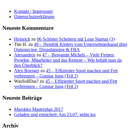
Kontakt / Impressum
Datenschutzerklärung
Neueste Kommentare
Heinrich
zu
06 Schöner Scheitern mit Lean Startup (3)
Tim H.
zu
49 – Hendrik Klöters vom Unternehmerkanal über
Outsourcing, Dropshipping & FBA
Alexandros
zu
47 – Benjamin Michels – Viele Firmen,
Projekte, Mitarbeiter und das Remote – Wie behält man da
den Überblick?
Alex Boerger
zu
45 – Effizienter Sport machen und Fett
verbrennen – Gunnar Jung (Teil 2)
WasSollDas?
zu
45 – Effizienter Sport machen und Fett
verbrennen – Gunnar Jung (Teil 2)
Neueste Beiträge
Marokko Masterplan 2017
Geladen und entsichert: Am 23.07. gehts los
Archiv