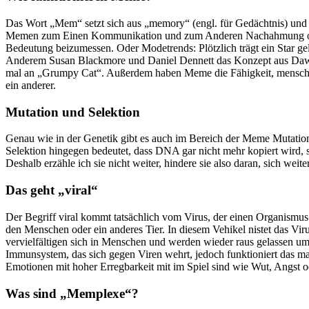
Das Wort „Mem“ setzt sich aus „memory“ (engl. für Gedächtnis) und
Memen zum Einen Kommunikation und zum Anderen Nachahmung oder Im
Bedeutung beizumessen. Oder Modetrends: Plötzlich trägt ein Star g
Anderem Susan Blackmore und Daniel Dennett das Konzept aus Dawkin
mal an „Grumpy Cat“. Außerdem haben Meme die Fähigkeit, menschlich
ein anderer.
Mutation und Selektion
Genau wie in der Genetik gibt es auch im Bereich der Meme Mutation 
Selektion hingegen bedeutet, dass DNA gar nicht mehr kopiert wird, s
Deshalb erzähle ich sie nicht weiter, hindere sie also daran, sich weiter 
Das geht „viral“
Der Begriff viral kommt tatsächlich vom Virus, der einen Organismus
den Menschen oder ein anderes Tier. In diesem Vehikel nistet das Vir
vervielfältigen sich in Menschen und werden wieder raus gelassen u
Immunsystem, das sich gegen Viren wehrt, jedoch funktioniert das m
Emotionen mit hoher Erregbarkeit mit im Spiel sind wie Wut, Angst 
Was sind „Memplexe“?