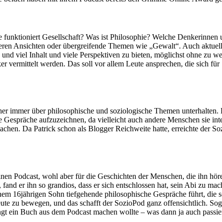
e funktioniert Gesellschaft? Was ist Philosophie? Welche Denkerinnen
ren Ansichten oder übergreifende Themen wie „Gewalt“. Auch aktuelle
n und viel Inhalt und viele Perspektiven zu bieten, möglichst ohne zu we
 vermittelt werden. Das soll vor allem Leute ansprechen, die sich für 
ither immer über philosophische und soziologische Themen unterhalten
hre Gespräche aufzuzeichnen, da vielleicht auch andere Menschen sie i
u machen. Da Patrick schon als Blogger Reichweite hatte, erreichte der 
seinen Podcast, wohl aber für die Geschichten der Menschen, die ihn hör
, fand er ihn so grandios, dass er sich entschlossen hat, sein Abi zu m
inem 16jährigen Sohn tiefgehende philosophische Gespräche führt, die
ute zu bewegen, und das schafft der SozioPod ganz offensichtlich. Sog
ngt ein Buch aus dem Podcast machen wollte – was dann ja auch passiert