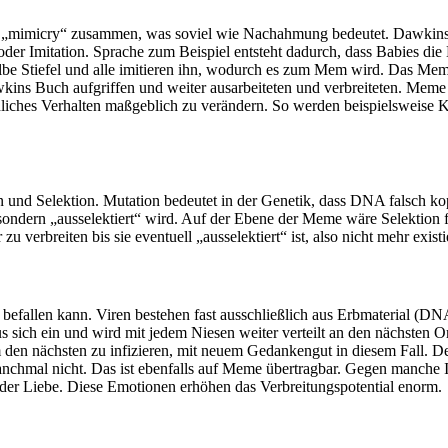
 „mimicry“ zusammen, was soviel wie Nachahmung bedeutet. Dawkins sag
itation. Sprache zum Beispiel entsteht dadurch, dass Babies die L
elbe Stiefel und alle imitieren ihn, wodurch es zum Mem wird. Das Mem
s Buch aufgriffen und weiter ausarbeiteten und verbreiteten. Meme v
es Verhalten maßgeblich zu verändern. So werden beispielsweise Krieg
und Selektion. Mutation bedeutet in der Genetik, dass DNA falsch kop
ondern „ausselektiert“ wird. Auf der Ebene der Meme wäre Selektion fo
zu verbreiten bis sie eventuell „ausselektiert“ ist, also nicht mehr existi
 befallen kann. Viren bestehen fast ausschließlich aus Erbmaterial (D
us sich ein und wird mit jedem Niesen weiter verteilt an den nächsten
m den nächsten zu infizieren, mit neuem Gedankengut in diesem Fall. 
anchmal nicht. Das ist ebenfalls auf Meme übertragbar. Gegen manche
oder Liebe. Diese Emotionen erhöhen das Verbreitungspotential enorm.