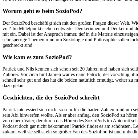
Worum geht es beim SozioPod?
Der SozioPod beschäftigt sich mit den großen Fragen dieser Welt. Wi
vor? Im Mittelpunkt stehen entweder Denkerinnen und Denker und de
mit ein. Dabei ist der Anspruch immer, tief in die Materie einzusteige
sehr sperrige Themen rund um Soziologie und Philosophie sollen locker
geschreckt sind.
Wie kam es zum SozioPod?
Patrick und Nils kennen sich schon seit 20 Jahren und haben sich se
Zuhörer. Vor circa fünf Jahren war es dann Patrick, der vorschlug, i
schnell sehr gut und das hat die beiden natürlich ermutigt, weiter z
dazu getan.
Geschichten, die der SozioPod schreibt
Patrick interessiert sich nicht so sehr für die harten Zahlen rund um 
sein Abi hinwerfen wollte. Als er aber anfing, den SozioPod zu hören
von einem Vater, der durch das Hören des SozioPods im Auto mit se
Podcast doch gar nicht bekommen! Patrick findet es am schönsten, Le
zukam, weil sie selbst ein so großer Fan des SozioPod ist und unbedi