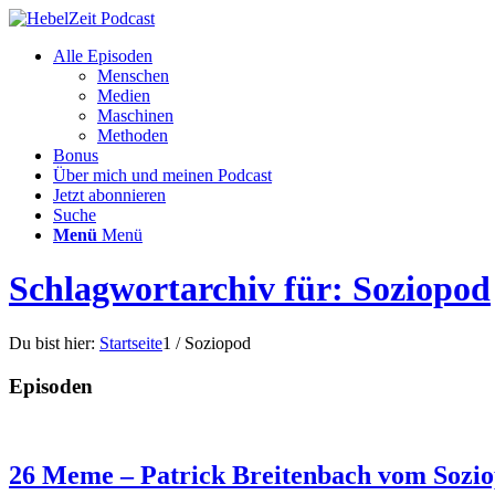
Alle Episoden
Menschen
Medien
Maschinen
Methoden
Bonus
Über mich und meinen Podcast
Jetzt abonnieren
Suche
Menü
Menü
Schlagwortarchiv für: Soziopod
Du bist hier:
Startseite
1
/
Soziopod
Episoden
26 Meme – Patrick Breitenbach vom Soziop