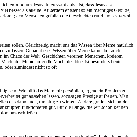
en rund um Jesus. Interessant dabei ist, dass Jesus als
iel besser als alleine. Außerdem entsteht so ein mächtiges Gebilde,
verloren; den Menschen gefallen die Geschichten rund um Jesus wohl
eiten sollen. Gleichzeitig macht uns das Wissen über Meme natürlich
eißen zu lassen. Genau dieses Wissen über Meme kann aber auch
en im Chaos der Welt. Geschichten vereinen Menschen, kreieren
 Macht der Meme, oder die Macht der Idee, ist besonders heute
, oder zumindest nicht so oft.
tig sein: Wie hilft das Mem mir persönlich, irgendein Problem zu
erverbreitet gut aussehen lassen, sozusagen Prestige aufbauen. Man
eilen das dann auch, um klug zu wirken. Andere greifen sich an den
anknüpfen funktionieren gut. Für die Dinge, die wir schon kennen
, dort anzuschließen.
Neuem zu verbinden und so beides „zu verkaufen“. Unten habe ich