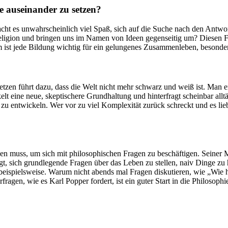
e auseinander zu setzen?
acht es unwahrscheinlich viel Spaß, sich auf die Suche nach den Antw
ion und bringen uns im Namen von Ideen gegenseitig um? Diesen Frage
m ist jede Bildung wichtig für ein gelungenes Zusammenleben, besonde
zen führt dazu, dass die Welt nicht mehr schwarz und weiß ist. Man er
kelt eine neue, skeptischere Grundhaltung und hinterfragt scheinbar al
zu entwickeln. Wer vor zu viel Komplexität zurück schreckt und es lie
ben muss, um sich mit philosophischen Fragen zu beschäftigen. Seiner 
gt, sich grundlegende Fragen über das Leben zu stellen, naiv Dinge zu
n beispielsweise. Warum nicht abends mal Fragen diskutieren, wie „Wie
ragen, wie es Karl Popper fordert, ist ein guter Start in die Philosophi