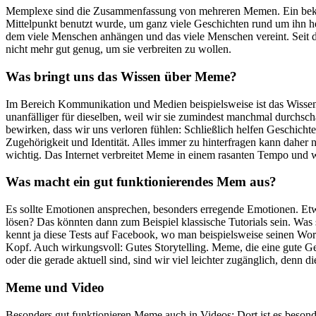
Memplexe sind die Zusammenfassung von mehreren Memen. Ein bekannte
Mittelpunkt benutzt wurde, um ganz viele Geschichten rund um ihn her
dem viele Menschen anhängen und das viele Menschen vereint. Seit d
nicht mehr gut genug, um sie verbreiten zu wollen.
Was bringt uns das Wissen über Meme?
Im Bereich Kommunikation und Medien beispielsweise ist das Wissen ü
unanfälliger für dieselben, weil wir sie zumindest manchmal durchsc
bewirken, dass wir uns verloren fühlen: Schließlich helfen Geschic
Zugehörigkeit und Identität. Alles immer zu hinterfragen kann daher
wichtig. Das Internet verbreitet Meme in einem rasanten Tempo und wi
Was macht ein gut funktionierendes Mem aus?
Es sollte Emotionen ansprechen, besonders erregende Emotionen. Etwa
lösen? Das könnten dann zum Beispiel klassische Tutorials sein. Was 
kennt ja diese Tests auf Facebook, wo man beispielsweise seinen Wort
Kopf. Auch wirkungsvoll: Gutes Storytelling. Meme, die eine gute G
oder die gerade aktuell sind, sind wir viel leichter zugänglich, denn 
Meme und Video
Besonders gut funktionieren Meme auch in Videos: Dort ist es beso