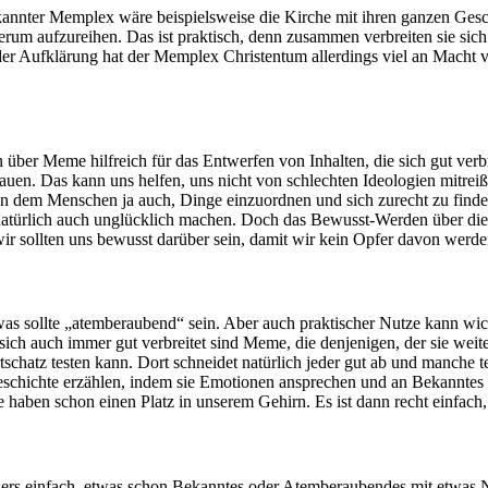
r Memplex wäre beispielsweise die Kirche mit ihren ganzen Geschicht
um aufzureihen. Das ist praktisch, denn zusammen verbreiten sie sich v
er Aufklärung hat der Memplex Christentum allerdings viel an Macht 
ber Meme hilfreich für das Entwerfen von Inhalten, die sich gut verbr
hauen. Das kann uns helfen, uns nicht von schlechten Ideologien mitr
hten dem Menschen ja auch, Dinge einzuordnen und sich zurecht zu find
 natürlich auch unglücklich machen. Doch das Bewusst-Werden über die
r sollten uns bewusst darüber sein, damit wir kein Opfer davon werden
s sollte „atemberaubend“ sein. Aber auch praktischer Nutze kann wich
sich auch immer gut verbreitet sind Meme, die denjenigen, der sie weit
schatz testen kann. Dort schneidet natürlich jeder gut ab und manche t
eschichte erzählen, indem sie Emotionen ansprechen und an Bekanntes 
die haben schon einen Platz in unserem Gehirn. Es ist dann recht einfach
nders einfach, etwas schon Bekanntes oder Atemberaubendes mit etwas 