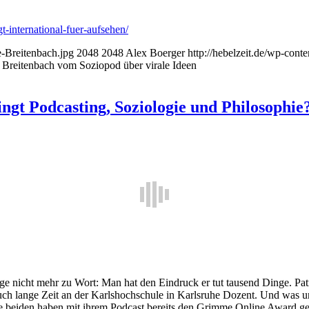
-international-fuer-aufsehen/
e-Breitenbach.jpg
2048
2048
Alex Boerger
http://hebelzeit.de/wp-con
 Breitenbach vom Soziopod über virale Ideen
ngt Podcasting, Soziologie und Philosophie
 nicht mehr zu Wort: Man hat den Eindruck er tut tausend Dinge. Patri
 lange Zeit an der Karlshochschule in Karlsruhe Dozent. Und was uns 
ie beiden haben mit ihrem Podcast bereits den Grimme Online Award 