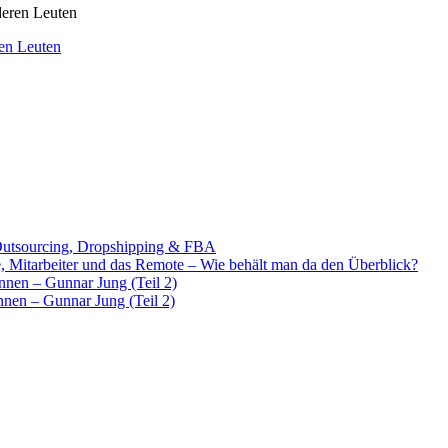
en Leuten
Outsourcing, Dropshipping & FBA
e, Mitarbeiter und das Remote – Wie behält man da den Überblick?
ennen – Gunnar Jung (Teil 2)
nnen – Gunnar Jung (Teil 2)