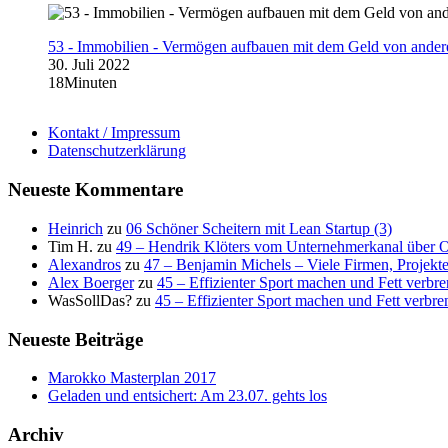
53 - Immobilien - Vermögen aufbauen mit dem Geld von ander
30. Juli 2022
18Minuten
Kontakt / Impressum
Datenschutzerklärung
Neueste Kommentare
Heinrich
zu
06 Schöner Scheitern mit Lean Startup (3)
Tim H.
zu
49 – Hendrik Klöters vom Unternehmerkanal über 
Alexandros
zu
47 – Benjamin Michels – Viele Firmen, Projekt
Alex Boerger
zu
45 – Effizienter Sport machen und Fett verbr
WasSollDas?
zu
45 – Effizienter Sport machen und Fett verbre
Neueste Beiträge
Marokko Masterplan 2017
Geladen und entsichert: Am 23.07. gehts los
Archiv