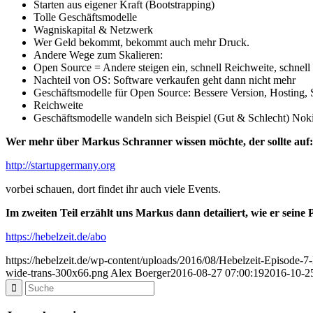
Starten aus eigener Kraft (Bootstrapping)
Tolle Geschäftsmodelle
Wagniskapital & Netzwerk
Wer Geld bekommt, bekommt auch mehr Druck.
Andere Wege zum Skalieren:
Open Source = Andere steigen ein, schnell Reichweite, schnell 
Nachteil von OS: Software verkaufen geht dann nicht mehr
Geschäftsmodelle für Open Source:
Bessere Version,
Hosting,
Reichweite
Geschäftsmodelle wandeln sich Beispiel (
Gut & Schlecht) Nok
Wer mehr über Markus Schranner wissen möchte, der sollte auf:
http://startupgermany.org
vorbei schauen, dort findet ihr auch viele Events.
Im zweiten Teil erzählt uns Markus dann detailiert, wie er seine
https://hebelzeit.de/abo
https://hebelzeit.de/wp-content/uploads/2016/08/Hebelzeit-Episode-
wide-trans-300x66.png
Alex Boerger
2016-08-27 07:00:19
2016-10-2