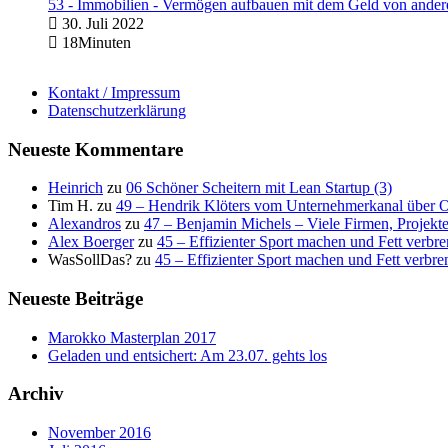
53 - Immobilien - Vermögen aufbauen mit dem Geld von ander
30. Juli 2022
18Minuten
Kontakt / Impressum
Datenschutzerklärung
Neueste Kommentare
Heinrich
zu
06 Schöner Scheitern mit Lean Startup (3)
Tim H.
zu
49 – Hendrik Klöters vom Unternehmerkanal über 
Alexandros
zu
47 – Benjamin Michels – Viele Firmen, Projekt
Alex Boerger
zu
45 – Effizienter Sport machen und Fett verbr
WasSollDas?
zu
45 – Effizienter Sport machen und Fett verbre
Neueste Beiträge
Marokko Masterplan 2017
Geladen und entsichert: Am 23.07. gehts los
Archiv
November 2016