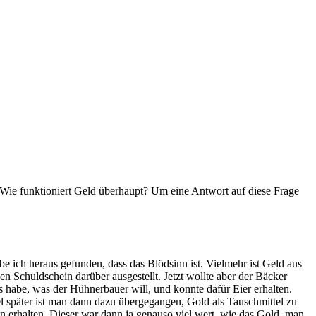
Wie funktioniert Geld überhaupt? Um eine Antwort auf diese Frage
e ich heraus gefunden, dass das Blödsinn ist. Vielmehr ist Geld aus
n Schuldschein darüber ausgestellt. Jetzt wollte aber der Bäcker
s habe, was der Hühnerbauer will, und konnte dafür Eier erhalten.
l später ist man dann dazu übergegangen, Gold als Tauschmittel zu
n erhalten. Dieser war dann ja genauso viel wert, wie das Gold, man