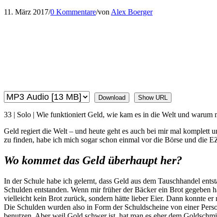
11. März 2017
/
0 Kommentare
/
von
Alex Boerger
Download
Show URL
33 | Solo | Wie funktioniert Geld, wie kam es in die Welt und warum m
Geld regiert die Welt – und heute geht es auch bei mir mal komplet
zu finden, habe ich mich sogar schon einmal vor die Börse und die EZ
Wo kommet das Geld überhaupt her?
In der Schule habe ich gelernt, dass Geld aus dem Tauschhandel entst
Schulden entstanden. Wenn mir früher der Bäcker ein Brot gegeben hat
vielleicht kein Brot zurück, sondern hätte lieber Eier. Dann konnte 
Die Schulden wurden also in Form der Schuldscheine von einer Perso
benutzen. Aber weil Gold schwer ist, hat man es eher dem Goldschmie