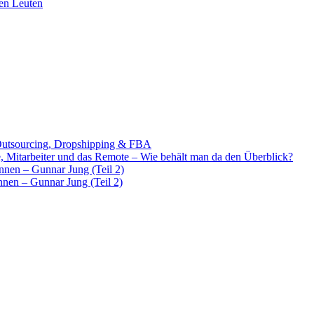
en Leuten
Outsourcing, Dropshipping & FBA
e, Mitarbeiter und das Remote – Wie behält man da den Überblick?
ennen – Gunnar Jung (Teil 2)
nnen – Gunnar Jung (Teil 2)