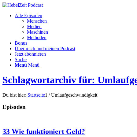
Alle Episoden
Menschen
Medien
Maschinen
Methoden
Bonus
Über mich und meinen Podcast
Jetzt abonnieren
Suche
Menü
Menü
Schlagwortarchiv für: Umlaufg
Du bist hier:
Startseite
1
/
Umlaufgeschwindigkeit
Episoden
33 Wie funktioniert Geld?