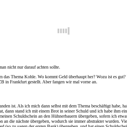
an nicht nur darauf achten sollte.
t um das Thema Kohle. Wo kommt Geld überhaupt her? Wozu ist es gut? 
B in Frankfurt gestellt. Aber fangen wir mal vorne an.
anden ist. Als ich mich dann selbst mit dem Thema beschäftigt habe, hab
, dann stand ich mit einem Brot in seiner Schuld und ich habe ihm eine
er meinen Schuldschein an den Hühnerbauern übergeben, sofern ich etwa
n an die nächste übergeben, wodurch sie immer abstrakter wurden. Vie
d (so zu sagen der ersten Bank) übergeben, und hat einen Schuldschei