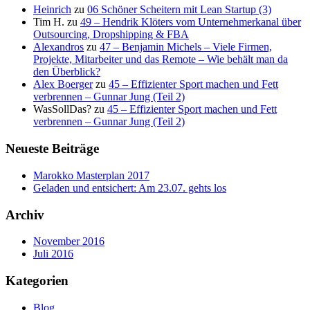
Heinrich
zu
06 Schöner Scheitern mit Lean Startup (3)
Tim H.
zu
49 – Hendrik Klöters vom Unternehmerkanal über
Outsourcing, Dropshipping & FBA
Alexandros
zu
47 – Benjamin Michels – Viele Firmen,
Projekte, Mitarbeiter und das Remote – Wie behält man da
den Überblick?
Alex Boerger
zu
45 – Effizienter Sport machen und Fett
verbrennen – Gunnar Jung (Teil 2)
WasSollDas?
zu
45 – Effizienter Sport machen und Fett
verbrennen – Gunnar Jung (Teil 2)
Neueste Beiträge
Marokko Masterplan 2017
Geladen und entsichert: Am 23.07. gehts los
Archiv
November 2016
Juli 2016
Kategorien
Blog