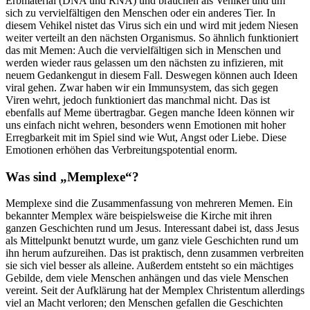
Erbmaterial (DNA und RNA) und brauchen als Vehikel und um
sich zu vervielfältigen den Menschen oder ein anderes Tier. In
diesem Vehikel nistet das Virus sich ein und wird mit jedem Niesen
weiter verteilt an den nächsten Organismus. So ähnlich funktioniert
das mit Memen: Auch die vervielfältigen sich in Menschen und
werden wieder raus gelassen um den nächsten zu infizieren, mit
neuem Gedankengut in diesem Fall. Deswegen können auch Ideen
viral gehen. Zwar haben wir ein Immunsystem, das sich gegen
Viren wehrt, jedoch funktioniert das manchmal nicht. Das ist
ebenfalls auf Meme übertragbar. Gegen manche Ideen können wir
uns einfach nicht wehren, besonders wenn Emotionen mit hoher
Erregbarkeit mit im Spiel sind wie Wut, Angst oder Liebe. Diese
Emotionen erhöhen das Verbreitungspotential enorm.
Was sind „Memplexe“?
Memplexe sind die Zusammenfassung von mehreren Memen. Ein
bekannter Memplex wäre beispielsweise die Kirche mit ihren
ganzen Geschichten rund um Jesus. Interessant dabei ist, dass Jesus
als Mittelpunkt benutzt wurde, um ganz viele Geschichten rund um
ihn herum aufzureihen. Das ist praktisch, denn zusammen verbreiten
sie sich viel besser als alleine. Außerdem entsteht so ein mächtiges
Gebilde, dem viele Menschen anhängen und das viele Menschen
vereint. Seit der Aufklärung hat der Memplex Christentum allerdings
viel an Macht verloren; den Menschen gefallen die Geschichten