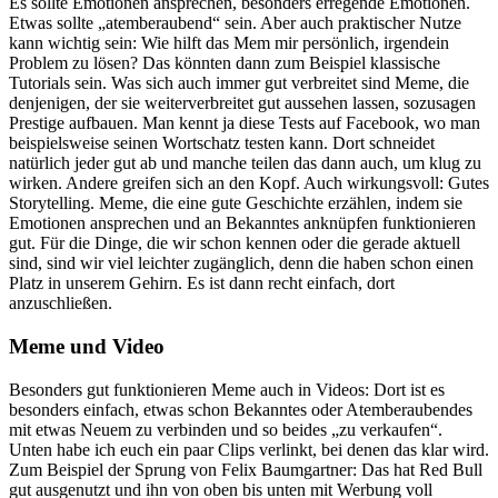
Es sollte Emotionen ansprechen, besonders erregende Emotionen.
Etwas sollte „atemberaubend“ sein. Aber auch praktischer Nutze
kann wichtig sein: Wie hilft das Mem mir persönlich, irgendein
Problem zu lösen? Das könnten dann zum Beispiel klassische
Tutorials sein. Was sich auch immer gut verbreitet sind Meme, die
denjenigen, der sie weiterverbreitet gut aussehen lassen, sozusagen
Prestige aufbauen. Man kennt ja diese Tests auf Facebook, wo man
beispielsweise seinen Wortschatz testen kann. Dort schneidet
natürlich jeder gut ab und manche teilen das dann auch, um klug zu
wirken. Andere greifen sich an den Kopf. Auch wirkungsvoll: Gutes
Storytelling. Meme, die eine gute Geschichte erzählen, indem sie
Emotionen ansprechen und an Bekanntes anknüpfen funktionieren
gut. Für die Dinge, die wir schon kennen oder die gerade aktuell
sind, sind wir viel leichter zugänglich, denn die haben schon einen
Platz in unserem Gehirn. Es ist dann recht einfach, dort
anzuschließen.
Meme und Video
Besonders gut funktionieren Meme auch in Videos: Dort ist es
besonders einfach, etwas schon Bekanntes oder Atemberaubendes
mit etwas Neuem zu verbinden und so beides „zu verkaufen“.
Unten habe ich euch ein paar Clips verlinkt, bei denen das klar wird.
Zum Beispiel der Sprung von Felix Baumgartner: Das hat Red Bull
gut ausgenutzt und ihn von oben bis unten mit Werbung voll