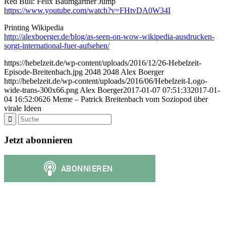
Red Bull: Felix Baumgartner Jump
https://www.youtube.com/watch?v=FHtvDA0W34I
Printing Wikipedia
http://alexboerger.de/blog/as-seen-on-wow-wikipedia-ausdrucken-
sorgt-international-fuer-aufsehen/
https://hebelzeit.de/wp-content/uploads/2016/12/26-Hebelzeit-
Episode-Breitenbach.jpg
2048
2048
Alex Boerger
http://hebelzeit.de/wp-content/uploads/2016/06/Hebelzeit-Logo-
wide-trans-300x66.png
Alex Boerger
2017-01-07 07:51:33
2017-01-
04 16:52:06
26 Meme – Patrick Breitenbach vom Soziopod über
virale Ideen
Jetzt abonnieren