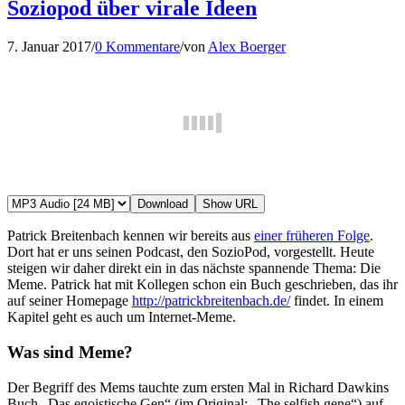
Soziopod über virale Ideen
7. Januar 2017
/
0 Kommentare
/
von
Alex Boerger
Download
Show URL
Patrick Breitenbach kennen wir bereits aus
einer früheren Folge
.
Dort hat er uns seinen Podcast, den SozioPod, vorgestellt. Heute
steigen wir daher direkt ein in das nächste spannende Thema: Die
Meme. Patrick hat mit Kollegen schon ein Buch geschrieben, das ihr
auf seiner Homepage
http://patrickbreitenbach.de/
findet. In einem
Kapitel geht es auch um Internet-Meme.
Was sind Meme?
Der Begriff des Mems tauchte zum ersten Mal in Richard Dawkins
Buch „Das egoistische Gen“ (im Original: „The selfish gene“) auf.