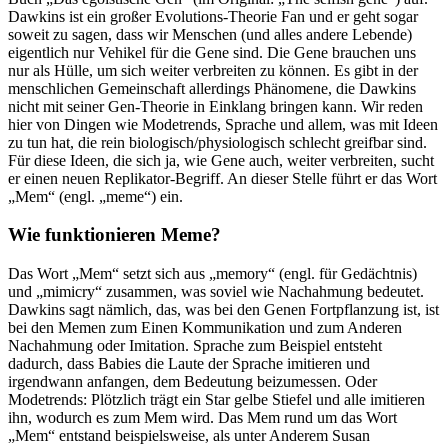
Dawkins ist ein großer Evolutions-Theorie Fan und er geht sogar
soweit zu sagen, dass wir Menschen (und alles andere Lebende)
eigentlich nur Vehikel für die Gene sind. Die Gene brauchen uns
nur als Hülle, um sich weiter verbreiten zu können. Es gibt in der
menschlichen Gemeinschaft allerdings Phänomene, die Dawkins
nicht mit seiner Gen-Theorie in Einklang bringen kann. Wir reden
hier von Dingen wie Modetrends, Sprache und allem, was mit Ideen
zu tun hat, die rein biologisch/physiologisch schlecht greifbar sind.
Für diese Ideen, die sich ja, wie Gene auch, weiter verbreiten, sucht
er einen neuen Replikator-Begriff. An dieser Stelle führt er das Wort
„Mem“ (engl. „meme“) ein.
Wie funktionieren Meme?
Das Wort „Mem“ setzt sich aus „memory“ (engl. für Gedächtnis)
und „mimicry“ zusammen, was soviel wie Nachahmung bedeutet.
Dawkins sagt nämlich, das, was bei den Genen Fortpflanzung ist, ist
bei den Memen zum Einen Kommunikation und zum Anderen
Nachahmung oder Imitation. Sprache zum Beispiel entsteht
dadurch, dass Babies die Laute der Sprache imitieren und
irgendwann anfangen, dem Bedeutung beizumessen. Oder
Modetrends: Plötzlich trägt ein Star gelbe Stiefel und alle imitieren
ihn, wodurch es zum Mem wird. Das Mem rund um das Wort
„Mem“ entstand beispielsweise, als unter Anderem Susan