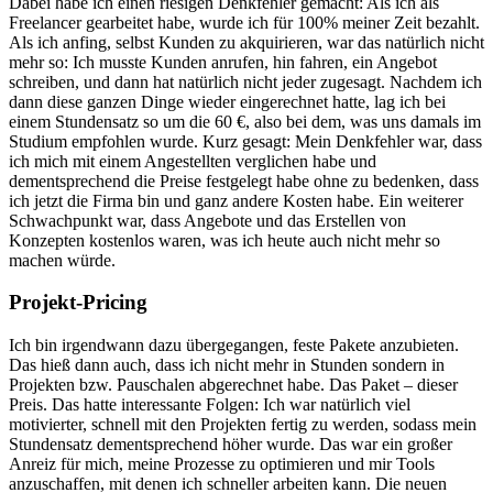
Dabei habe ich einen riesigen Denkfehler gemacht: Als ich als
Freelancer gearbeitet habe, wurde ich für 100% meiner Zeit bezahlt.
Als ich anfing, selbst Kunden zu akquirieren, war das natürlich nicht
mehr so: Ich musste Kunden anrufen, hin fahren, ein Angebot
schreiben, und dann hat natürlich nicht jeder zugesagt. Nachdem ich
dann diese ganzen Dinge wieder eingerechnet hatte, lag ich bei
einem Stundensatz so um die 60 €, also bei dem, was uns damals im
Studium empfohlen wurde. Kurz gesagt: Mein Denkfehler war, dass
ich mich mit einem Angestellten verglichen habe und
dementsprechend die Preise festgelegt habe ohne zu bedenken, dass
ich jetzt die Firma bin und ganz andere Kosten habe. Ein weiterer
Schwachpunkt war, dass Angebote und das Erstellen von
Konzepten kostenlos waren, was ich heute auch nicht mehr so
machen würde.
Projekt-Pricing
Ich bin irgendwann dazu übergegangen, feste Pakete anzubieten.
Das hieß dann auch, dass ich nicht mehr in Stunden sondern in
Projekten bzw. Pauschalen abgerechnet habe. Das Paket – dieser
Preis. Das hatte interessante Folgen: Ich war natürlich viel
motivierter, schnell mit den Projekten fertig zu werden, sodass mein
Stundensatz dementsprechend höher wurde. Das war ein großer
Anreiz für mich, meine Prozesse zu optimieren und mir Tools
anzuschaffen, mit denen ich schneller arbeiten kann. Die neuen