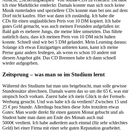
ich eine Marktlücke entdeckt: Damals konnte man sich noch keine
Musik runterladen und speziellere CDs konnte man bei uns auf dem
Dorf nicht kaufen. Hier war dann ich zuständig. Ich habe die
CDs für einen unglaublichen Preis von 10 DM kopiert. Ich habe
gutes Geld gemacht, was auch meinen Freunden aufgefallen ist:
Bald gab es mehrere Jungs, die meine Idee umsetzten. Das führte
natürlich dazu, dass ich meinen Preis von 10 DM nicht halten
konnte. Schnell sind wir bei 5 DM gelandet. Mein Learning daraus:
Solange ich etwas Einzigartiges anbieten kann, kann ich meine
Preise ganz anders festlegen, als wenn es schon 10 andere mit
diesem Angebot gibt. Das CD Brennen habe ich dann schnell
wieder aufgegeben.
Zeitsprung – was man so im Studium lernt
Während des Studiums hat man uns beigebracht, man solle gewisse
Stundensätze abrechnen. Damals waren das so um die 65 €, was mir
utopisch hoch vorkam. Zuerst habe ich mein Glück in der Fernseh-
Werbung gesucht. Und was habe ich da verdient? Zwischen 15 und
25 € pro Stunde. Allerdings brachten diese Jobs trotzdem etwas
Gutes: Man wurde direkt für einen ganzen Monat gebucht und als
Student hatte man dann am Ende des Monats auch mal
5000€ verdient. Ich habe außerdem auch einmal (für sehr schlechtes
Geld) bei einer Firma mit einer sehr guten Reputation gearbeitet.