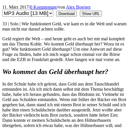
11. März 2017
/
0 Kommentare
/
von
Alex Boerger
Download
Show URL
33 | Solo | Wie funktioniert Geld, wie kam es in die Welt und warum
man nicht nur darauf achten sollte.
Geld regiert die Welt – und heute geht es auch bei mir mal komplett
um das Thema Kohle. Wo kommt Geld überhaupt her? Wozu ist es
gut? Wie funktioniert Geld überhaupt? Um eine Antwort auf diese
Frage zu finden, habe ich mich sogar schon einmal vor die Börse
und die EZB in Frankfurt gestellt. Aber fangen wir mal vorne an.
Wo kommet das Geld überhaupt her?
In der Schule habe ich gelernt, dass Geld aus dem Tauschhandel
entstanden ist. Als ich mich dann selbst mit dem Thema beschäftigt
habe, habe ich heraus gefunden, dass das Blödsinn ist. Vielmehr ist
Geld aus Schulden entstanden. Wenn mir früher der Bäcker ein Brot
gegeben hat, dann stand ich mit einem Brot in seiner Schuld und ich
habe ihm einen Schuldschein darüber ausgestellt. Jetzt wollte aber
der Bäcker vielleicht kein Brot zurück, sondern hätte lieber Eier.
Dann konnte er meinen Schuldschein an den Hühnerbauern
übergeben, sofern ich etwas habe, was der Hühnerbauer will, und