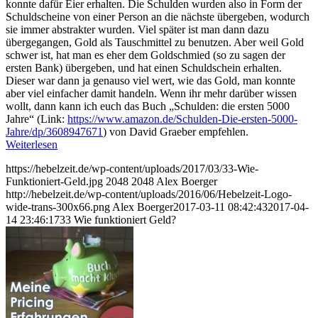
konnte dafür Eier erhalten. Die Schulden wurden also in Form der
Schuldscheine von einer Person an die nächste übergeben, wodurch
sie immer abstrakter wurden. Viel später ist man dann dazu
übergegangen, Gold als Tauschmittel zu benutzen. Aber weil Gold
schwer ist, hat man es eher dem Goldschmied (so zu sagen der
ersten Bank) übergeben, und hat einen Schuldschein erhalten.
Dieser war dann ja genauso viel wert, wie das Gold, man konnte
aber viel einfacher damit handeln. Wenn ihr mehr darüber wissen
wollt, dann kann ich euch das Buch „Schulden: die ersten 5000
Jahre“ (Link:
https://www.amazon.de/Schulden-Die-ersten-5000-
Jahre/dp/3608947671
) von David Graeber empfehlen.
Weiterlesen
https://hebelzeit.de/wp-content/uploads/2017/03/33-Wie-
Funktioniert-Geld.jpg
2048
2048
Alex Boerger
http://hebelzeit.de/wp-content/uploads/2016/06/Hebelzeit-Logo-
wide-trans-300x66.png
Alex Boerger
2017-03-11 08:42:43
2017-04-
14 23:46:17
33 Wie funktioniert Geld?