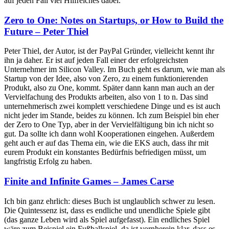
auf jeden Fall viel Hilfreiches dabei.
Zero to One: Notes on Startups, or How to Build the
Future – Peter Thiel
Peter Thiel, der Autor, ist der PayPal Gründer, vielleicht kennt ihr
ihn ja daher. Er ist auf jeden Fall einer der erfolgreichsten
Unternehmer im Silicon Valley. Im Buch geht es darum, wie man als
Startup von der Idee, also von Zero, zu einem funktionierenden
Produkt, also zu One, kommt. Später dann kann man auch an der
Vervielfachung des Produkts arbeiten, also von 1 to n. Das sind
unternehmerisch zwei komplett verschiedene Dinge und es ist auch
nicht jeder im Stande, beides zu können. Ich zum Beispiel bin eher
der Zero to One Typ, aber in der Vervielfältigung bin ich nicht so
gut. Da sollte ich dann wohl Kooperationen eingehen. Außerdem
geht auch er auf das Thema ein, wie die EKS auch, dass ihr mit
eurem Produkt ein konstantes Bedürfnis befriedigen müsst, um
langfristig Erfolg zu haben.
Finite and Infinite Games – James Carse
Ich bin ganz ehrlich: dieses Buch ist unglaublich schwer zu lesen.
Die Quintessenz ist, dass es endliche und unendliche Spiele gibt
(das ganze Leben wird als Spiel aufgefasst). Ein endliches Spiel
wäre zum Beispiel ein Fußballspiel, da ist vornherein klar, dass es