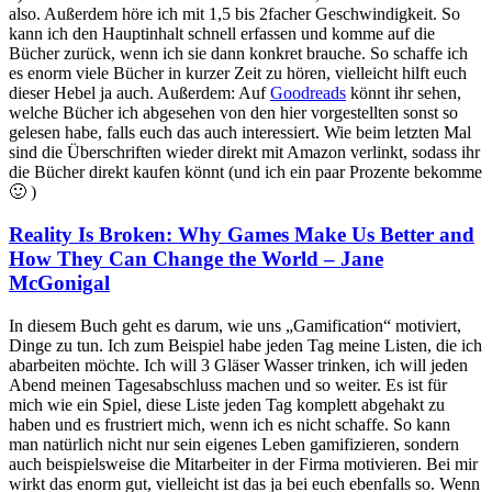
also. Außerdem höre ich mit 1,5 bis 2facher Geschwindigkeit. So
kann ich den Hauptinhalt schnell erfassen und komme auf die
Bücher zurück, wenn ich sie dann konkret brauche. So schaffe ich
es enorm viele Bücher in kurzer Zeit zu hören, vielleicht hilft euch
dieser Hebel ja auch. Außerdem: Auf
Goodreads
könnt ihr sehen,
welche Bücher ich abgesehen von den hier vorgestellten sonst so
gelesen habe, falls euch das auch interessiert. Wie beim letzten Mal
sind die Überschriften wieder direkt mit Amazon verlinkt, sodass ihr
die Bücher direkt kaufen könnt (und ich ein paar Prozente bekomme
🙂 )
Reality Is Broken: Why Games Make Us Better and
How They Can Change the World – Jane
McGonigal
In diesem Buch geht es darum, wie uns „Gamification“ motiviert,
Dinge zu tun. Ich zum Beispiel habe jeden Tag meine Listen, die ich
abarbeiten möchte. Ich will 3 Gläser Wasser trinken, ich will jeden
Abend meinen Tagesabschluss machen und so weiter. Es ist für
mich wie ein Spiel, diese Liste jeden Tag komplett abgehakt zu
haben und es frustriert mich, wenn ich es nicht schaffe. So kann
man natürlich nicht nur sein eigenes Leben gamifizieren, sondern
auch beispielsweise die Mitarbeiter in der Firma motivieren. Bei mir
wirkt das enorm gut, vielleicht ist das ja bei euch ebenfalls so. Wenn