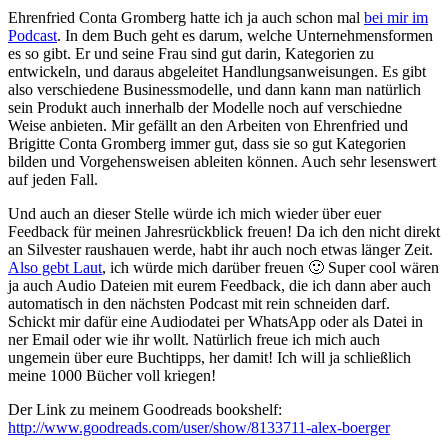
Ehrenfried Conta Gromberg hatte ich ja auch schon mal
bei mir im
Podcast
. In dem Buch geht es darum, welche Unternehmensformen
es so gibt. Er und seine Frau sind gut darin, Kategorien zu
entwickeln, und daraus abgeleitet Handlungsanweisungen. Es gibt
also verschiedene Businessmodelle, und dann kann man natürlich
sein Produkt auch innerhalb der Modelle noch auf verschiedne
Weise anbieten. Mir gefällt an den Arbeiten von Ehrenfried und
Brigitte Conta Gromberg immer gut, dass sie so gut Kategorien
bilden und Vorgehensweisen ableiten können. Auch sehr lesenswert
auf jeden Fall.
Und auch an dieser Stelle würde ich mich wieder über euer
Feedback für meinen Jahresrückblick freuen! Da ich den nicht direkt
an Silvester raushauen werde, habt ihr auch noch etwas länger Zeit.
Also gebt Laut
, ich würde mich darüber freuen 🙂 Super cool wären
ja auch Audio Dateien mit eurem Feedback, die ich dann aber auch
automatisch in den nächsten Podcast mit rein schneiden darf.
Schickt mir dafür eine Audiodatei per WhatsApp oder als Datei in
ner Email oder wie ihr wollt. Natürlich freue ich mich auch
ungemein über eure Buchtipps, her damit! Ich will ja schließlich
meine 1000 Bücher voll kriegen!
Der Link zu meinem Goodreads bookshelf:
http://www.goodreads.com/user/show/8133711-alex-boerger