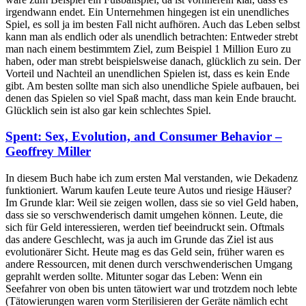
irgendwann endet. Ein Unternehmen hingegen ist ein unendliches
Spiel, es soll ja im besten Fall nicht aufhören. Auch das Leben selbst
kann man als endlich oder als unendlich betrachten: Entweder strebt
man nach einem bestimmtem Ziel, zum Beispiel 1 Million Euro zu
haben, oder man strebt beispielsweise danach, glücklich zu sein. Der
Vorteil und Nachteil an unendlichen Spielen ist, dass es kein Ende
gibt. Am besten sollte man sich also unendliche Spiele aufbauen, bei
denen das Spielen so viel Spaß macht, dass man kein Ende braucht.
Glücklich sein ist also gar kein schlechtes Spiel.
Spent: Sex, Evolution, and Consumer Behavior –
Geoffrey Miller
In diesem Buch habe ich zum ersten Mal verstanden, wie Dekadenz
funktioniert. Warum kaufen Leute teure Autos und riesige Häuser?
Im Grunde klar: Weil sie zeigen wollen, dass sie so viel Geld haben,
dass sie so verschwenderisch damit umgehen können. Leute, die
sich für Geld interessieren, werden tief beeindruckt sein. Oftmals
das andere Geschlecht, was ja auch im Grunde das Ziel ist aus
evolutionärer Sicht. Heute mag es das Geld sein, früher waren es
andere Ressourcen, mit denen durch verschwenderischen Umgang
geprahlt werden sollte. Mitunter sogar das Leben: Wenn ein
Seefahrer von oben bis unten tätowiert war und trotzdem noch lebte
(Tätowierungen waren vorm Sterilisieren der Geräte nämlich echt