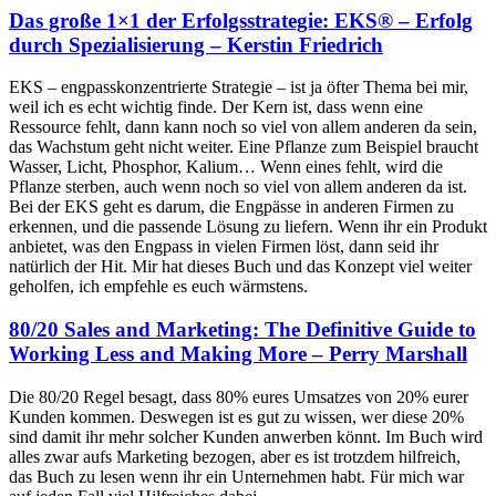
Das große 1×1 der Erfolgsstrategie: EKS® – Erfolg
durch Spezialisierung – Kerstin Friedrich
EKS – engpasskonzentrierte Strategie – ist ja öfter Thema bei mir,
weil ich es echt wichtig finde. Der Kern ist, dass wenn eine
Ressource fehlt, dann kann noch so viel von allem anderen da sein,
das Wachstum geht nicht weiter. Eine Pflanze zum Beispiel braucht
Wasser, Licht, Phosphor, Kalium… Wenn eines fehlt, wird die
Pflanze sterben, auch wenn noch so viel von allem anderen da ist.
Bei der EKS geht es darum, die Engpässe in anderen Firmen zu
erkennen, und die passende Lösung zu liefern. Wenn ihr ein Produkt
anbietet, was den Engpass in vielen Firmen löst, dann seid ihr
natürlich der Hit. Mir hat dieses Buch und das Konzept viel weiter
geholfen, ich empfehle es euch wärmstens.
80/20 Sales and Marketing: The Definitive Guide to
Working Less and Making More – Perry Marshall
Die 80/20 Regel besagt, dass 80% eures Umsatzes von 20% eurer
Kunden kommen. Deswegen ist es gut zu wissen, wer diese 20%
sind damit ihr mehr solcher Kunden anwerben könnt. Im Buch wird
alles zwar aufs Marketing bezogen, aber es ist trotzdem hilfreich,
das Buch zu lesen wenn ihr ein Unternehmen habt. Für mich war