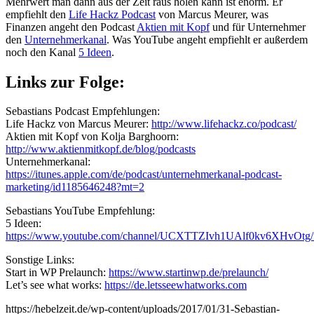
Mehrwert man dann aus der Zeit raus holen kann ist enorm. Er
empfiehlt den
Life Hackz Podcast
von Marcus Meurer, was
Finanzen angeht den Podcast
Aktien mit Kopf
und für Unternehmer
den
Unternehmerkanal
. Was YouTube angeht empfiehlt er außerdem
noch den Kanal
5 Ideen
.
Links zur Folge:
Sebastians Podcast Empfehlungen:
Life Hackz von Marcus Meurer:
http://www.lifehackz.co/podcast/
Aktien mit Kopf von Kolja Barghoorn:
http://www.aktienmitkopf.de/blog/podcasts
Unternehmerkanal:
https://itunes.apple.com/de/podcast/unternehmerkanal-podcast-
marketing/id1185646248?mt=2
Sebastians YouTube Empfehlung:
5 Ideen:
https://www.youtube.com/channel/UCXTTZIvh1UAlf0kv6XHvOtg/f
Sonstige Links:
Start in WP Prelaunch:
https://www.startinwp.de/prelaunch/
Let’s see what works:
https://de.letsseewhatworks.com
https://hebelzeit.de/wp-content/uploads/2017/01/31-Sebastian-