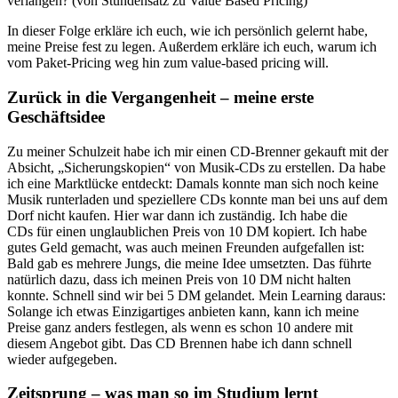
verlangen? (von Stundensatz zu Value Based Pricing)
In dieser Folge erkläre ich euch, wie ich persönlich gelernt habe,
meine Preise fest zu legen. Außerdem erkläre ich euch, warum ich
vom Paket-Pricing weg hin zum value-based pricing will.
Zurück in die Vergangenheit – meine erste
Geschäftsidee
Zu meiner Schulzeit habe ich mir einen CD-Brenner gekauft mit der
Absicht, „Sicherungskopien“ von Musik-CDs zu erstellen. Da habe
ich eine Marktlücke entdeckt: Damals konnte man sich noch keine
Musik runterladen und speziellere CDs konnte man bei uns auf dem
Dorf nicht kaufen. Hier war dann ich zuständig. Ich habe die
CDs für einen unglaublichen Preis von 10 DM kopiert. Ich habe
gutes Geld gemacht, was auch meinen Freunden aufgefallen ist:
Bald gab es mehrere Jungs, die meine Idee umsetzten. Das führte
natürlich dazu, dass ich meinen Preis von 10 DM nicht halten
konnte. Schnell sind wir bei 5 DM gelandet. Mein Learning daraus:
Solange ich etwas Einzigartiges anbieten kann, kann ich meine
Preise ganz anders festlegen, als wenn es schon 10 andere mit
diesem Angebot gibt. Das CD Brennen habe ich dann schnell
wieder aufgegeben.
Zeitsprung – was man so im Studium lernt