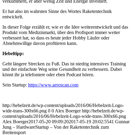
verkümmern, er aber wenig Zeit und Energie investiert.
Er hat also im wahrsten Sinne des Wortes Raketentechnik
entwickelt.
In dieser Folge erzählt er, wie er die Idee weiterentwickelt und das
Produkt vom Medizinmarkt, über den Profisport immer weiter
verbessert hat, so dass es heute jeder Hobby Läufer oder
Abnehmwillige davon profitieren kann.
Hebeltipp:
Geht längere Strecken zu Fuß. Das ist niedrig intensives Training
und der einfachste Weg seine Gesundheit zu verbessern. Dabei
könnt ihr ja telefoniere oder eben Podcast hören.
Sein Startup:
https://www.aeroscan.com
http://hebelzeit.de/wp-content/uploads/2016/06/Hebelzeit-Logo-
wide-trans-300x66.png
0
0
Alex Boerger
http://hebelzeit.de/wp-
content/uploads/2016/06/Hebelzeit-Logo-wide-trans-300x66.png
Alex Boerger
2017-05-20 09:09:20
2017-05-19 20:02:55
41 Gunnar
Jung – HardwareStartup – Von der Raketentechnik zum
Breitensport