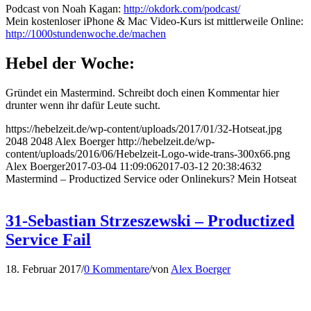
Podcast von Noah Kagan:
http://okdork.com/podcast/
Mein kostenloser iPhone & Mac Video-Kurs ist mittlerweile Online:
http://1000stundenwoche.de/machen
Hebel der Woche:
Gründet ein Mastermind. Schreibt doch einen Kommentar hier
drunter wenn ihr dafür Leute sucht.
https://hebelzeit.de/wp-content/uploads/2017/01/32-Hotseat.jpg
2048
2048
Alex Boerger
http://hebelzeit.de/wp-
content/uploads/2016/06/Hebelzeit-Logo-wide-trans-300x66.png
Alex Boerger
2017-03-04 11:09:06
2017-03-12 20:38:46
32
Mastermind – Productized Service oder Onlinekurs? Mein Hotseat
31-Sebastian Strzeszewski – Productized
Service Fail
18. Februar 2017
/
0 Kommentare
/
von
Alex Boerger