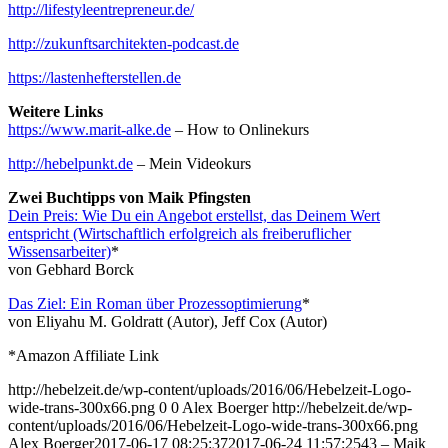
http://lifestyleentrepreneur.de/
http://zukunftsarchitekten-podcast.de
https://lastenhefterstellen.de
Weitere Links
https://www.marit-alke.de
– How to Onlinekurs
http://hebelpunkt.de
– Mein Videokurs
Zwei Buchtipps von Maik Pfingsten
Dein Preis: Wie Du ein Angebot erstellst, das Deinem Wert
entspricht (Wirtschaftlich erfolgreich als freiberuflicher
Wissensarbeiter)
*
von Gebhard Borck
Das Ziel: Ein Roman über Prozessoptimierung
*
von Eliyahu M. Goldratt (Autor), Jeff Cox (Autor)
*Amazon Affiliate Link
http://hebelzeit.de/wp-content/uploads/2016/06/Hebelzeit-Logo-
wide-trans-300x66.png
0
0
Alex Boerger
http://hebelzeit.de/wp-
content/uploads/2016/06/Hebelzeit-Logo-wide-trans-300x66.png
Alex Boerger
2017-06-17 08:25:37
2017-06-24 11:57:25
43 – Maik