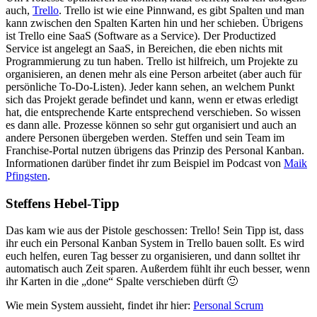
auch,
Trello
. Trello ist wie eine Pinnwand, es gibt Spalten und man
kann zwischen den Spalten Karten hin und her schieben. Übrigens
ist Trello eine SaaS (Software as a Service). Der Productized
Service ist angelegt an SaaS, in Bereichen, die eben nichts mit
Programmierung zu tun haben. Trello ist hilfreich, um Projekte zu
organisieren, an denen mehr als eine Person arbeitet (aber auch für
persönliche To-Do-Listen). Jeder kann sehen, an welchem Punkt
sich das Projekt gerade befindet und kann, wenn er etwas erledigt
hat, die entsprechende Karte entsprechend verschieben. So wissen
es dann alle. Prozesse können so sehr gut organisiert und auch an
andere Personen übergeben werden. Steffen und sein Team im
Franchise-Portal nutzen übrigens das Prinzip des Personal Kanban.
Informationen darüber findet ihr zum Beispiel im Podcast von
Maik
Pfingsten
.
Steffens Hebel-Tipp
Das kam wie aus der Pistole geschossen: Trello! Sein Tipp ist, dass
ihr euch ein Personal Kanban System in Trello bauen sollt. Es wird
euch helfen, euren Tag besser zu organisieren, und dann solltet ihr
automatisch auch Zeit sparen. Außerdem fühlt ihr euch besser, wenn
ihr Karten in die „done“ Spalte verschieben dürft 🙂
Wie mein System aussieht, findet ihr hier:
Personal Scrum