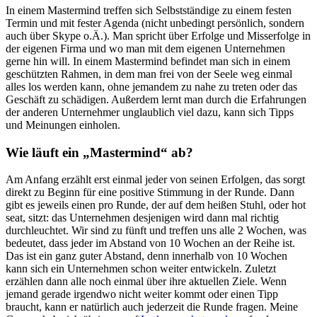
In einem Mastermind treffen sich Selbstständige zu einem festen
Termin und mit fester Agenda (nicht unbedingt persönlich, sondern
auch über Skype o.Ä.). Man spricht über Erfolge und Misserfolge in
der eigenen Firma und wo man mit dem eigenen Unternehmen
gerne hin will. In einem Mastermind befindet man sich in einem
geschützten Rahmen, in dem man frei von der Seele weg einmal
alles los werden kann, ohne jemandem zu nahe zu treten oder das
Geschäft zu schädigen. Außerdem lernt man durch die Erfahrungen
der anderen Unternehmer unglaublich viel dazu, kann sich Tipps
und Meinungen einholen.
Wie läuft ein „Mastermind“ ab?
Am Anfang erzählt erst einmal jeder von seinen Erfolgen, das sorgt
direkt zu Beginn für eine positive Stimmung in der Runde. Dann
gibt es jeweils einen pro Runde, der auf dem heißen Stuhl, oder hot
seat, sitzt: das Unternehmen desjenigen wird dann mal richtig
durchleuchtet. Wir sind zu fünft und treffen uns alle 2 Wochen, was
bedeutet, dass jeder im Abstand von 10 Wochen an der Reihe ist.
Das ist ein ganz guter Abstand, denn innerhalb von 10 Wochen
kann sich ein Unternehmen schon weiter entwickeln. Zuletzt
erzählen dann alle noch einmal über ihre aktuellen Ziele. Wenn
jemand gerade irgendwo nicht weiter kommt oder einen Tipp
braucht, kann er natürlich auch jederzeit die Runde fragen. Meine