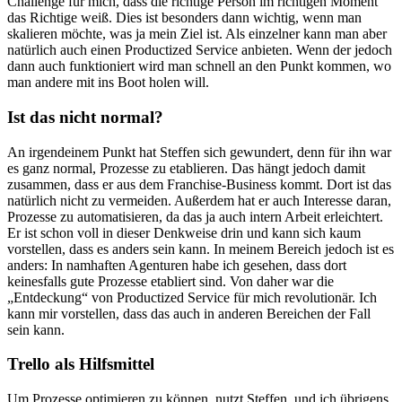
Challenge für mich, dass die richtige Person im richtigen Moment
das Richtige weiß. Dies ist besonders dann wichtig, wenn man
skalieren möchte, was ja mein Ziel ist. Als einzelner kann man aber
natürlich auch einen Productized Service anbieten. Wenn der jedoch
dann auch funktioniert wird man schnell an den Punkt kommen, wo
man andere mit ins Boot holen will.
Ist das nicht normal?
An irgendeinem Punkt hat Steffen sich gewundert, denn für ihn war
es ganz normal, Prozesse zu etablieren. Das hängt jedoch damit
zusammen, dass er aus dem Franchise-Business kommt. Dort ist das
natürlich nicht zu vermeiden. Außerdem hat er auch Interesse daran,
Prozesse zu automatisieren, da das ja auch intern Arbeit erleichtert.
Er ist schon voll in dieser Denkweise drin und kann sich kaum
vorstellen, dass es anders sein kann. In meinem Bereich jedoch ist es
anders: In namhaften Agenturen habe ich gesehen, dass dort
keinesfalls gute Prozesse etabliert sind. Von daher war die
„Entdeckung“ von Productized Service für mich revolutionär. Ich
kann mir vorstellen, dass das auch in anderen Bereichen der Fall
sein kann.
Trello als Hilfsmittel
Um Prozesse optimieren zu können, nutzt Steffen, und ich übrigens