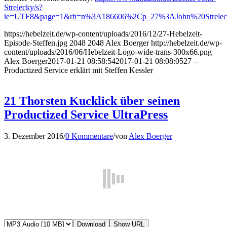
Strelecky/s?
ie=UTF8&page=1&rh=n%3A186606%2Cp_27%3AJohn%20Strelec
https://hebelzeit.de/wp-content/uploads/2016/12/27-Hebelzeit-
Episode-Steffen.jpg
2048
2048
Alex Boerger
http://hebelzeit.de/wp-
content/uploads/2016/06/Hebelzeit-Logo-wide-trans-300x66.png
Alex Boerger
2017-01-21 08:58:54
2017-01-21 08:08:05
27 –
Productized Service erklärt mit Steffen Kessler
21 Thorsten Kucklick über seinen
Productized Service UltraPress
3. Dezember 2016
/
0 Kommentare
/
von
Alex Boerger
Download
Show URL