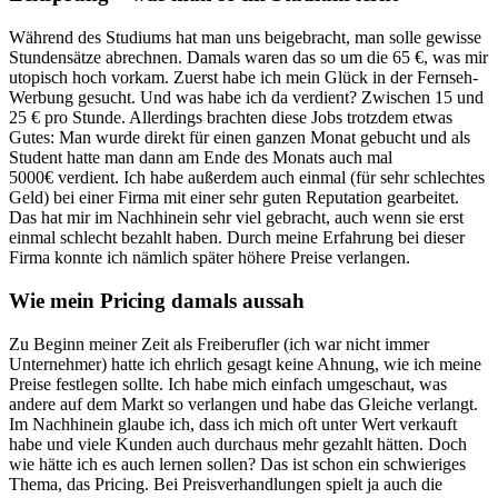
Während des Studiums hat man uns beigebracht, man solle gewisse
Stundensätze abrechnen. Damals waren das so um die 65 €, was mir
utopisch hoch vorkam. Zuerst habe ich mein Glück in der Fernseh-
Werbung gesucht. Und was habe ich da verdient? Zwischen 15 und
25 € pro Stunde. Allerdings brachten diese Jobs trotzdem etwas
Gutes: Man wurde direkt für einen ganzen Monat gebucht und als
Student hatte man dann am Ende des Monats auch mal
5000€ verdient. Ich habe außerdem auch einmal (für sehr schlechtes
Geld) bei einer Firma mit einer sehr guten Reputation gearbeitet.
Das hat mir im Nachhinein sehr viel gebracht, auch wenn sie erst
einmal schlecht bezahlt haben. Durch meine Erfahrung bei dieser
Firma konnte ich nämlich später höhere Preise verlangen.
Wie mein Pricing damals aussah
Zu Beginn meiner Zeit als Freiberufler (ich war nicht immer
Unternehmer) hatte ich ehrlich gesagt keine Ahnung, wie ich meine
Preise festlegen sollte. Ich habe mich einfach umgeschaut, was
andere auf dem Markt so verlangen und habe das Gleiche verlangt.
Im Nachhinein glaube ich, dass ich mich oft unter Wert verkauft
habe und viele Kunden auch durchaus mehr gezahlt hätten. Doch
wie hätte ich es auch lernen sollen? Das ist schon ein schwieriges
Thema, das Pricing. Bei Preisverhandlungen spielt ja auch die