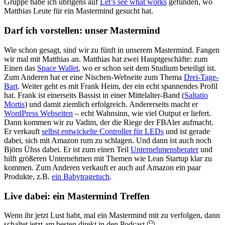
Gruppe habe ich übrigens auf
Let’s see what works
gefunden, wo
Matthias Leute für ein Mastermind gesucht hat.
Darf ich vorstellen: unser Mastermind
Wie schon gesagt, sind wir zu fünft in unserem Mastermind. Fangen
wir mal mit Matthias an. Matthias hat zwei Hauptgeschäfte: zum
Einen das
Space Wallet
, wo er schon seit dem Studium beteiligt ist.
Zum Anderen hat er eine Nischen-Webseite zum Thema
Drei-Tage-
Bart
. Weiter geht es mit Frank Heim, der ein echt spannendes Profil
hat. Frank ist einerseits Bassist in einer Mittelalter-Band (
Saltatio
Mortis
) und damit ziemlich erfolgreich. Andererseits macht er
WordPress Webseiten
– echt Wahnsinn, wie viel Output er liefert.
Dann kommen wir zu Vadim, der die Riege der FBAler aufmacht.
Er verkauft
selbst entwickelte Controller für LEDs
und ist gerade
dabei, sich mit Amazon rum zu schlagen. Und dann ist auch noch
Björn Ühss dabei. Er ist zum einen Teil
Unternehmensberater
und
hilft größeren Unternehmen mit Themen wie Lean Startup klar zu
kommen. Zum Anderen verkauft er auch auf Amazon ein paar
Produkte, z.B.
ein Babytragetuch
.
Live dabei: ein Mastermind Treffen
Wenn ihr jetzt Lust habt, mal ein Mastermind mit zu verfolgen, dann
schaltet jetzt am besten direkt in den Podcast 🙂