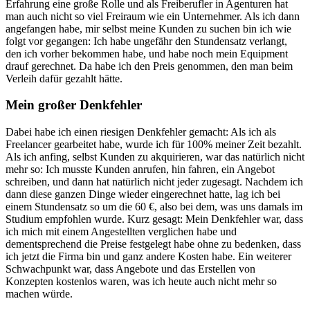
Erfahrung eine große Rolle und als Freiberufler in Agenturen hat
man auch nicht so viel Freiraum wie ein Unternehmer. Als ich dann
angefangen habe, mir selbst meine Kunden zu suchen bin ich wie
folgt vor gegangen: Ich habe ungefähr den Stundensatz verlangt,
den ich vorher bekommen habe, und habe noch mein Equipment
drauf gerechnet. Da habe ich den Preis genommen, den man beim
Verleih dafür gezahlt hätte.
Mein großer Denkfehler
Dabei habe ich einen riesigen Denkfehler gemacht: Als ich als
Freelancer gearbeitet habe, wurde ich für 100% meiner Zeit bezahlt.
Als ich anfing, selbst Kunden zu akquirieren, war das natürlich nicht
mehr so: Ich musste Kunden anrufen, hin fahren, ein Angebot
schreiben, und dann hat natürlich nicht jeder zugesagt. Nachdem ich
dann diese ganzen Dinge wieder eingerechnet hatte, lag ich bei
einem Stundensatz so um die 60 €, also bei dem, was uns damals im
Studium empfohlen wurde. Kurz gesagt: Mein Denkfehler war, dass
ich mich mit einem Angestellten verglichen habe und
dementsprechend die Preise festgelegt habe ohne zu bedenken, dass
ich jetzt die Firma bin und ganz andere Kosten habe. Ein weiterer
Schwachpunkt war, dass Angebote und das Erstellen von
Konzepten kostenlos waren, was ich heute auch nicht mehr so
machen würde.