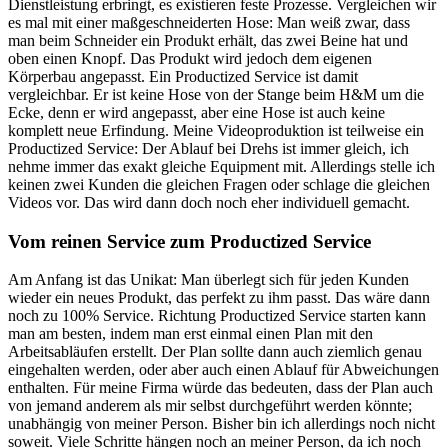
Dienstleistung erbringt, es existieren feste Prozesse. Vergleichen wir
es mal mit einer maßgeschneiderten Hose: Man weiß zwar, dass
man beim Schneider ein Produkt erhält, das zwei Beine hat und
oben einen Knopf. Das Produkt wird jedoch dem eigenen
Körperbau angepasst. Ein Productized Service ist damit
vergleichbar. Er ist keine Hose von der Stange beim H&M um die
Ecke, denn er wird angepasst, aber eine Hose ist auch keine
komplett neue Erfindung. Meine Videoproduktion ist teilweise ein
Productized Service: Der Ablauf bei Drehs ist immer gleich, ich
nehme immer das exakt gleiche Equipment mit. Allerdings stelle ich
keinen zwei Kunden die gleichen Fragen oder schlage die gleichen
Videos vor. Das wird dann doch noch eher individuell gemacht.
Vom reinen Service zum Productized Service
Am Anfang ist das Unikat: Man überlegt sich für jeden Kunden
wieder ein neues Produkt, das perfekt zu ihm passt. Das wäre dann
noch zu 100% Service. Richtung Productized Service starten kann
man am besten, indem man erst einmal einen Plan mit den
Arbeitsabläufen erstellt. Der Plan sollte dann auch ziemlich genau
eingehalten werden, oder aber auch einen Ablauf für Abweichungen
enthalten. Für meine Firma würde das bedeuten, dass der Plan auch
von jemand anderem als mir selbst durchgeführt werden könnte;
unabhängig von meiner Person. Bisher bin ich allerdings noch nicht
soweit. Viele Schritte hängen noch an meiner Person, da ich noch