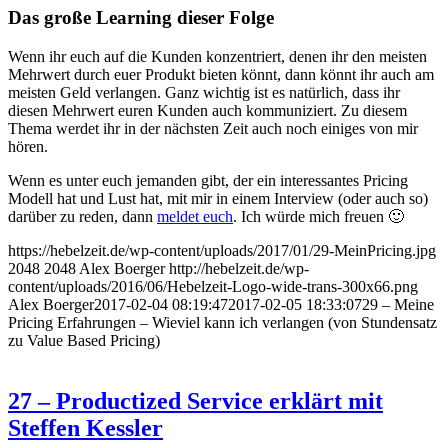
Das große Learning dieser Folge
Wenn ihr euch auf die Kunden konzentriert, denen ihr den meisten
Mehrwert durch euer Produkt bieten könnt, dann könnt ihr auch am
meisten Geld verlangen. Ganz wichtig ist es natürlich, dass ihr
diesen Mehrwert euren Kunden auch kommuniziert. Zu diesem
Thema werdet ihr in der nächsten Zeit auch noch einiges von mir
hören.
Wenn es unter euch jemanden gibt, der ein interessantes Pricing
Modell hat und Lust hat, mit mir in einem Interview (oder auch so)
darüber zu reden, dann
meldet euch
. Ich würde mich freuen 🙂
https://hebelzeit.de/wp-content/uploads/2017/01/29-MeinPricing.jpg
2048
2048
Alex Boerger
http://hebelzeit.de/wp-
content/uploads/2016/06/Hebelzeit-Logo-wide-trans-300x66.png
Alex Boerger
2017-02-04 08:19:47
2017-02-05 18:33:07
29 – Meine
Pricing Erfahrungen – Wieviel kann ich verlangen (von Stundensatz
zu Value Based Pricing)
27 – Productized Service erklärt mit
Steffen Kessler