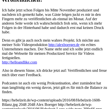
Ich habe jetzt schon Folgen bis Mitte November produziert und
nachdem ich gemerkt habe, was Gäste brigen juckt es mir in den
Fingern mehr zu veröffentlichen als einmal im Monat. Auf der
anderen Seite werde ich wahrscheinlich froh sein, wenn ich mehr
Folgen in der Hinterhand habe und dadurch erst mal keinen Druck
habe.
Denn es gibt ja auch noch mein wahres Projekt. Ich möchte aus
meiner Solo Videoproduktion
http://alexboerger.de
ein echtes
Unternehmen machen. Der Name steht und ich sollte jetzt endlich
mal die Webseite für meinen Productized Service für Videos
fertigstellen.
http://helloandlike.com
Also in diesem Sinne, ich drücke jetzt auf: Veröffentlichen und freue
mich über euer Feedback.
Podcasten ist auch ein wenig Prokrastination, aber zumindest hat
man langfristig ein wenig davon, jetzt gilt es für mich die Balance zu
finden.
https://hebelzeit.de/wp-content/uploads/2016/08/Hebelzeit-1608-
Bilanz.jpg
2048
2048
Alex Boerger
http://hebelzeit.de/wp-
content/uploads/2016/06/Hebelzeit-Logo-wide-trans-300x66.png